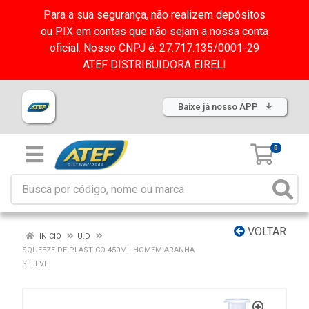
Para a sua segurança, não realizem depósitos
ou PIX em contas que não sejam a nossa conta
oficial. Nosso CNPJ é: 27.717.135/0001-29
ATEF DISTRIBUIDORA EIRELI
Baixe já nosso APP
0
VOLTAR
INÍCIO
U.D
SQUEEZE DE PLASTICO 450ML HOMEM ARANHA
SLEEVE