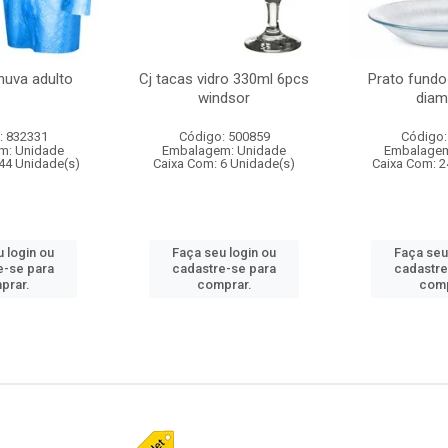
huva adulto
Cj tacas vidro 330ml 6pcs
Prato fundo
windsor
diam
: 832331
Código: 500859
Código:
m: Unidade
Embalagem: Unidade
Embalagem
44 Unidade(s)
Caixa Com: 6 Unidade(s)
Caixa Com: 2
 login ou
Faça seu login ou
Faça seu
e-se para
cadastre-se para
cadastre
prar.
comprar.
comp