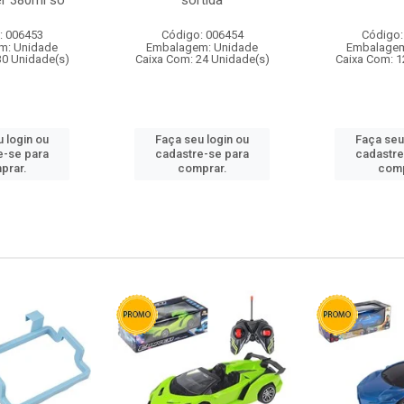
r 380ml so
sortida
: 006453
Código: 006454
Código:
m: Unidade
Embalagem: Unidade
Embalagem
30 Unidade(s)
Caixa Com: 24 Unidade(s)
Caixa Com: 1
 login ou
Faça seu login ou
Faça seu
e-se para
cadastre-se para
cadastre
prar.
comprar.
comp