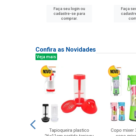
u login ou
Faça seu login ou
Faça seu
e-se para
cadastre-se para
cadastr
prar.
comprar.
com
Confira as Novidades
Veja mais
mesa cer 18cm
Tapioqueira plastico
Copo mixer 