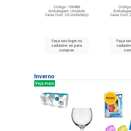
: 275814
Código: 106486
Código
m: Unidade
Embalagem: Unidade
Embalage
240 Unidade(s)
Caixa Com: 24 Unidade(s)
Caixa Com: 
u login ou
Faça seu login ou
Faça seu
e-se para
cadastre-se para
cadastr
prar.
comprar.
com
Inverno
Veja mais