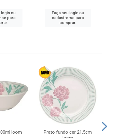
 login ou
Faça seu login ou
Faça seu 
-se para
cadastre-se para
cadastre
rar.
comprar.
comp
 500ml loom
Prato fundo cer 21,5cm
Prato raso c