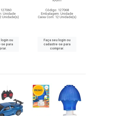
loom
 127060
Código: 127068
Código:
: Unidade
Embalagem: Unidade
Embalagem
2 Unidade(s)
Caixa Com: 12 Unidade(s)
Caixa Com: 1
 login ou
Faça seu login ou
Faça seu 
-se para
cadastre-se para
cadastre
rar.
comprar.
comp