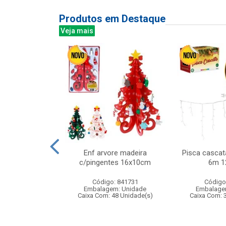
Produtos em Destaque
Veja mais
 450ml ref:833
Enf arvore madeira
Pisca cascat
c/pingentes 16x10cm
6m 1
: 402829
Código: 841731
Código
m: Unidade
Embalagem: Unidade
Embalage
24 Unidade(s)
Caixa Com: 48 Unidade(s)
Caixa Com: 