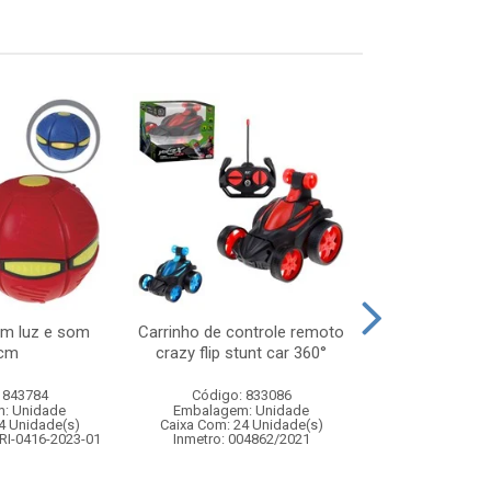
om luz e som
Carrinho de controle remoto
Lancador 2 
cm
crazy flip stunt car 360°
bolas de agu
 843784
Código: 833086
Código:
: Unidade
Embalagem: Unidade
Embalagem
4 Unidade(s)
Caixa Com: 24 Unidade(s)
Caixa Com: 6
RI-0416-2023-01
Inmetro: 004862/2021
Inmetro: 0