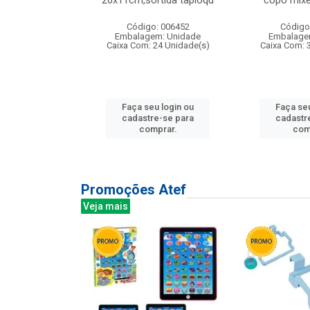
irios
26x11cm,sortida tapioqu
copo mixe
: 135177
Código: 006452
Código
m: Unidade
Embalagem: Unidade
Embalage
12 Unidade(s)
Caixa Com: 24 Unidade(s)
Caixa Com: 
u login ou
Faça seu login ou
Faça seu
e-se para
cadastre-se para
cadastr
prar.
comprar.
com
Promoções Atef
Veja mais