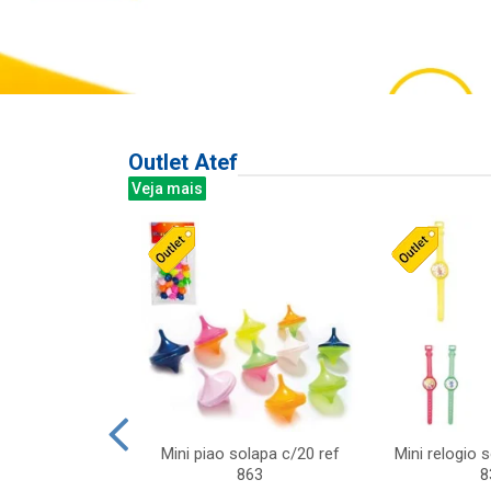
Outlet Atef
Veja mais
last c/div
Mini piao solapa c/20 ref
Mini relogio 
m ursinhos sor
863
8