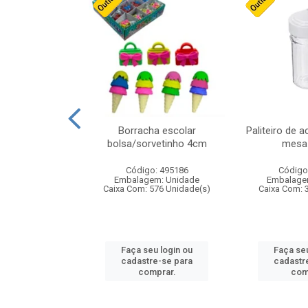
stico n.4 12cm
Borracha escolar
Paliteiro de a
bolsa/sorvetinho 4cm
mesa 
: 940550
Código: 495186
Código
m: Unidade
Embalagem: Unidade
Embalage
24 Unidade(s)
Caixa Com: 576 Unidade(s)
Caixa Com: 
u login ou
Faça seu login ou
Faça seu
e-se para
cadastre-se para
cadastr
prar.
comprar.
com