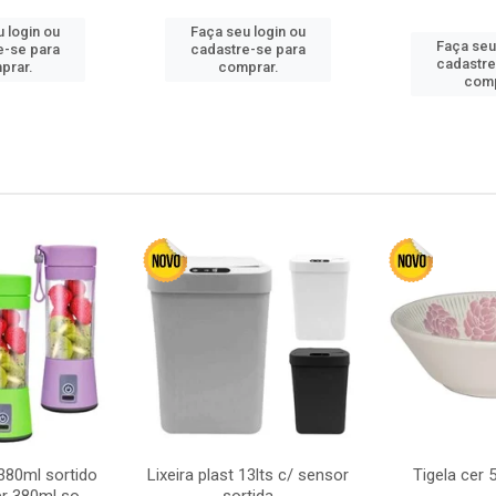
 login ou
Faça seu login ou
Faça seu
e-se para
cadastre-se para
cadastre
prar.
comprar.
comp
380ml sortido
Lixeira plast 13lts c/ sensor
Tigela cer