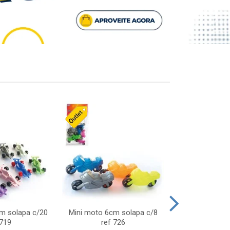
cm solapa c/20
Mini moto 6cm solapa c/8
Giro helice so
 719
ref 726
75