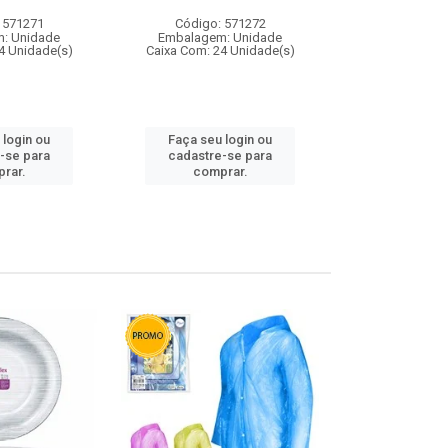
 571271
Código: 571272
Código:
: Unidade
Embalagem: Unidade
Embalagem
4 Unidade(s)
Caixa Com: 24 Unidade(s)
Caixa Com: 4
 login ou
Faça seu login ou
Faça seu 
-se para
cadastre-se para
cadastre
rar.
comprar.
comp