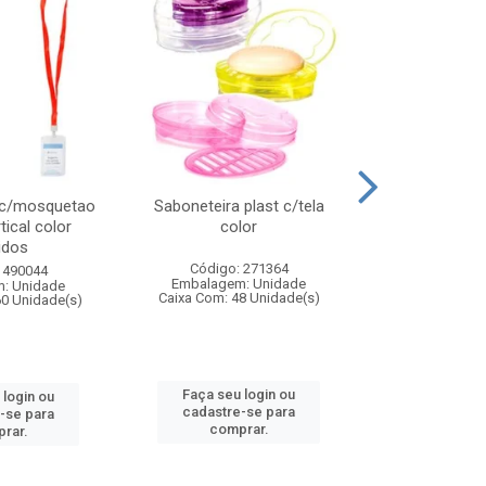
 c/mosquetao
Saboneteira plast c/tela
Prato plas
tical color
color
colo
idos
Código: 271364
Código:
 490044
Embalagem: Unidade
Embalagem
: Unidade
Caixa Com: 48 Unidade(s)
Caixa Com: 4
60 Unidade(s)
Faça seu login ou
Faça seu 
 login ou
cadastre-se para
cadastre
-se para
comprar.
comp
rar.