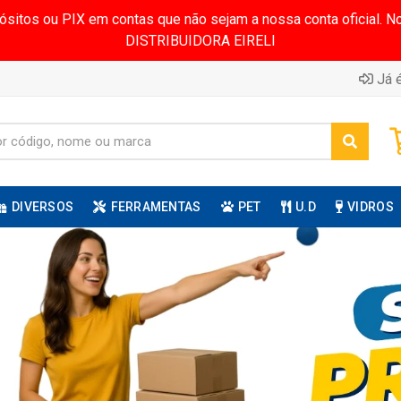
pósitos ou PIX em contas que não sejam a nossa conta oficial.
DISTRIBUIDORA EIRELI
Já é
DIVERSOS
FERRAMENTAS
PET
U.D
VIDROS