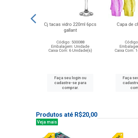
o raso 25,5cm
Cj tacas vidro 220ml 6pcs
Capa de c
e petala
gallant
: 503787
Código: 500088
Código
m: Unidade
Embalagem: Unidade
Embalage
24 Unidade(s)
Caixa Com: 6 Unidade(s)
Caixa Com: 1
u login ou
Faça seu login ou
Faça seu
e-se para
cadastre-se para
cadastr
prar.
comprar.
com
Produtos até R$20,00
Veja mais