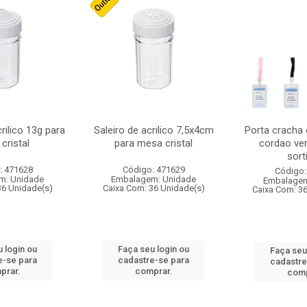
crilico 13g para
Saleiro de acrilico 7,5x4cm
Porta cracha
cristal
para mesa cristal
cordao ver
sort
: 471628
Código: 471629
Código:
m: Unidade
Embalagem: Unidade
Embalagem
36 Unidade(s)
Caixa Com: 36 Unidade(s)
Caixa Com: 3
 login ou
Faça seu login ou
Faça seu
e-se para
cadastre-se para
cadastre
prar.
comprar.
comp