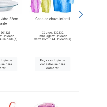
 vidro 22cm
Capa de chuva infantil
Jg prato fun
ante
diam
 501323
Código: 832332
Código:
: Unidade
Embalagem: Unidade
Embalagem
4 Unidade(s)
Caixa Com: 144 Unidade(s)
Caixa Com: 6
 login ou
Faça seu login ou
Faça seu 
-se para
cadastre-se para
cadastre
rar.
comprar.
comp