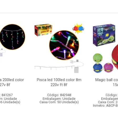
a 200led color
Pisca led 100led color 8m
Magic ball c
27v 8f
220v ft 8f
15
: 841267
Código: 842948
Código:
m: Unidade
Embalagem: Unidade
Embalagem
36 Unidade(s)
Caixa Com: 50 Unidade(s)
Caixa Com: 2
Inmetro: ABCP-B