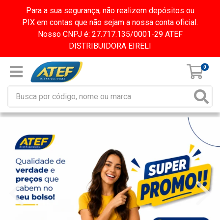
Para a sua segurança, não realizem depósitos ou
PIX em contas que não sejam a nossa conta oficial.
Nosso CNPJ é: 27.717.135/0001-29 ATEF
DISTRIBUIDORA EIRELI
0