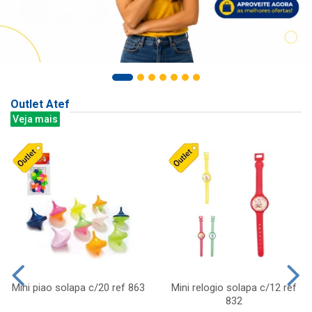
Outlet Atef
Veja mais
Mini piao solapa c/20 ref 863
Mini relogio solapa c/12 ref
832