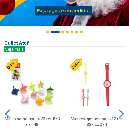
Outlet Atef
Veja mais
Mini piao solapa c/20 ref 863
Mini relogio solapa c/12 ref
cx:048
832 cx:024