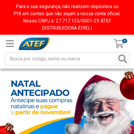
Para a sua segurança, não realizem depósitos ou
PIX em contas que não sejam a nossa conta oficial.
Nosso CNPJ é: 27.717.135/0001-29 ATEF
DISTRIBUIDORA EIRELI
0