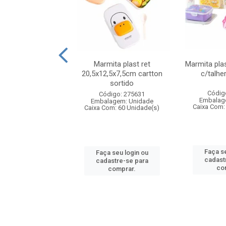
ueira plastico
Marmita plast ret
Marmita pla
,sortida tapioqu
20,5x12,5x7,5cm cartton
c/talhe
sortido
digo: 006452
Códig
Código: 275631
agem: Unidade
Embalag
Embalagem: Unidade
om: 24 Unidade(s)
Caixa Com:
Caixa Com: 60 Unidade(s)
 seu login ou
Faça se
Faça seu login ou
astre-se para
cadast
cadastre-se para
comprar.
co
comprar.