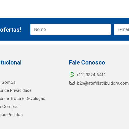
ofertas!
itucional
Fale Conosco
(11) 3324-6411
 Somos
b2b@atefdistribuidora.com
ica de Privacidade
ica de Troca e Devolução
 Comprar
us Pedidos