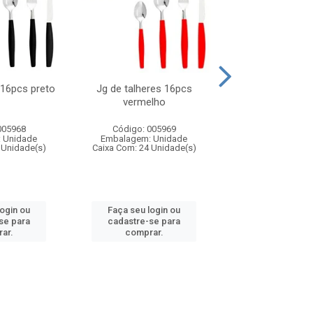
 16pcs preto
Jg de talheres 16pcs
Tapioqueira pl
vermelho
26x11cm,sortida
005968
Código: 005969
Código: 006
 Unidade
Embalagem: Unidade
Embalagem: U
 Unidade(s)
Caixa Com: 24 Unidade(s)
Caixa Com: 24 Un
login ou
Faça seu login ou
Faça seu log
se para
cadastre-se para
cadastre-se 
ar.
comprar.
comprar