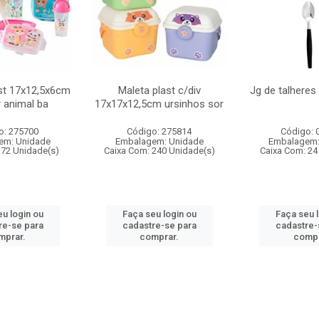
st 17x12,5x6cm
Maleta plast c/div
Jg de talheres
r animal ba
17x17x12,5cm ursinhos sor
o: 275700
Código: 275814
Código: 
em: Unidade
Embalagem: Unidade
Embalagem:
 72 Unidade(s)
Caixa Com: 240 Unidade(s)
Caixa Com: 24
u login ou
Faça seu login ou
Faça seu 
re-se para
cadastre-se para
cadastre-
mprar.
comprar.
compr