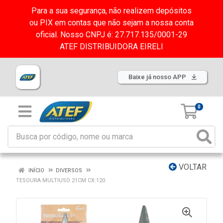
Para a sua segurança, não realizem depósitos
ou PIX em contas que não sejam a nossa conta
oficial. Nosso CNPJ é: 27.717.135/0001-29
ATEF DISTRIBUIDORA EIRELI
Baixe já nosso APP
0
VOLTAR
INÍCIO
DIVERSOS
TESOURA MULTIUSO 21CM CX:120