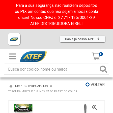
Para a sua segurança, não realizem depósitos
ou PIX em contas que não sejam a nossa conta
oficial. Nosso CNPJ é: 27.717.135/0001-29
ATEF DISTRIBUIDORA EIRELI
Baixe já nosso APP
0
VOLTAR
INÍCIO
FERRAMENTAS
TESOURA MULTIUSO 8 INOX CABO PLASTICO COLOR