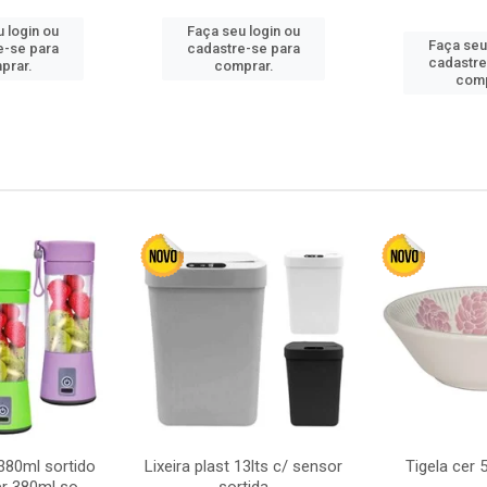
 login ou
Faça seu login ou
Faça seu
e-se para
cadastre-se para
cadastre
prar.
comprar.
comp
380ml sortido
Lixeira plast 13lts c/ sensor
Tigela cer