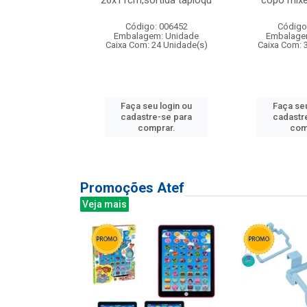
irios
26x11cm,sortida tapioqu
copo mixe
: 135177
Código: 006452
Código
m: Unidade
Embalagem: Unidade
Embalage
12 Unidade(s)
Caixa Com: 24 Unidade(s)
Caixa Com: 
u login ou
Faça seu login ou
Faça seu
e-se para
cadastre-se para
cadastr
prar.
comprar.
com
Promoções Atef
Veja mais