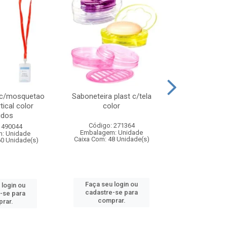
 c/mosquetao
Saboneteira plast c/tela
Prato plas
tical color
color
colo
idos
Código: 271364
Código:
 490044
Embalagem: Unidade
Embalagem
: Unidade
Caixa Com: 48 Unidade(s)
Caixa Com: 4
60 Unidade(s)
Faça seu login ou
Faça seu 
 login ou
cadastre-se para
cadastre
-se para
comprar.
comp
rar.