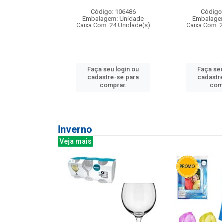
: 275814
Código: 106486
Código
m: Unidade
Embalagem: Unidade
Embalage
240 Unidade(s)
Caixa Com: 24 Unidade(s)
Caixa Com: 
u login ou
Faça seu login ou
Faça seu
e-se para
cadastre-se para
cadastr
prar.
comprar.
com
Inverno
Veja mais