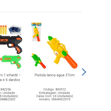
 1 infantil –
Pistola lanca agua 37cm
Noel musical 
a e 6 dardos
11,5x
 842256
Código: 830512
Código:
: Unidade
Embalagem: Unidade
Embalagem
8 Unidade(s)
Caixa Com: 24 Unidade(s)
Caixa Com: 2
00688/2020
Inmetro: 006409/2019