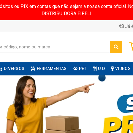
pósitos ou PIX em contas que não sejam a nossa conta oficial.
DISTRIBUIDORA EIRELI
Já é
DIVERSOS
FERRAMENTAS
PET
U.D
VIDROS