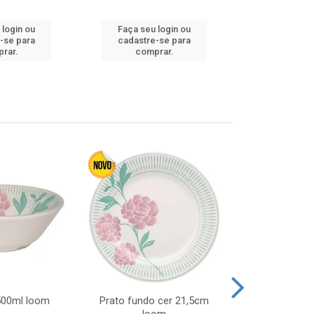
Faça seu 
 login ou
Faça seu login ou
cadastre
-se para
cadastre-se para
comp
rar.
comprar.
 500ml loom
Prato fundo cer 21,5cm
Prato raso c