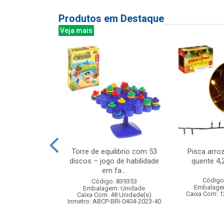
Produtos em Destaque
Veja mais
 niveis 190l
Torre de equilibrio com 53
Pisca arro
x25cm
discos – jogo de habilidade
quente 4,
em fa...
: 831938
Código
Código: 839353
m: Unidade
Embalage
Embalagem: Unidade
12 Unidade(s)
Caixa Com: 1
Caixa Com: 48 Unidade(s)
007345/2018
Inmetro: ABCP-BRI-0404-2023-40