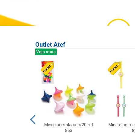
Outlet Atef
Veja mais
last c/div
Mini piao solapa c/20 ref
Mini relogio 
m ursinhos sor
863
8