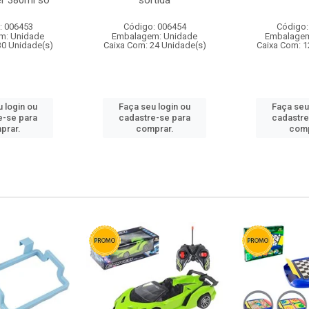
r 380ml so
sortida
: 006453
Código: 006454
Código:
m: Unidade
Embalagem: Unidade
Embalagem
30 Unidade(s)
Caixa Com: 24 Unidade(s)
Caixa Com: 1
 login ou
Faça seu login ou
Faça seu
e-se para
cadastre-se para
cadastre
prar.
comprar.
comp