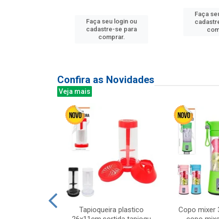
Faça seu
u login ou
Faça seu login ou
cadastr
e-se para
cadastre-se para
com
prar.
comprar.
Confira as Novidades
Veja mais
mesa cer 18cm
Tapioqueira plastico
Copo mixer 