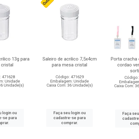
crilico 13g para
Saleiro de acrilico 7,5x4cm
Porta cracha
cristal
para mesa cristal
cordao ver
sort
: 471628
Código: 471629
Código:
m: Unidade
Embalagem: Unidade
Embalagem
36 Unidade(s)
Caixa Com: 36 Unidade(s)
Caixa Com: 3
 login ou
Faça seu login ou
Faça seu
e-se para
cadastre-se para
cadastre
prar.
comprar.
comp