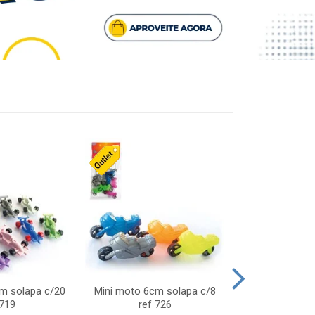
cm solapa c/20
Mini moto 6cm solapa c/8
Giro helice so
 719
ref 726
75