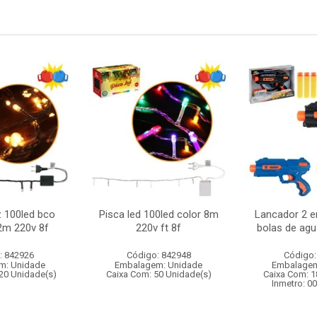
z 100led bco
Pisca led 100led color 8m
Lancador 2 em
2m 220v 8f
220v ft 8f
bolas de agu
: 842926
Código: 842948
Código:
m: Unidade
Embalagem: Unidade
Embalagem
20 Unidade(s)
Caixa Com: 50 Unidade(s)
Caixa Com: 1
Inmetro: 0