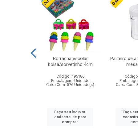
stico n.4 12cm
Borracha escolar
Paliteiro de a
bolsa/sorvetinho 4cm
mesa 
: 940550
Código: 495186
Código
m: Unidade
Embalagem: Unidade
Embalage
24 Unidade(s)
Caixa Com: 576 Unidade(s)
Caixa Com: 
u login ou
Faça seu login ou
Faça seu
e-se para
cadastre-se para
cadastr
prar.
comprar.
com