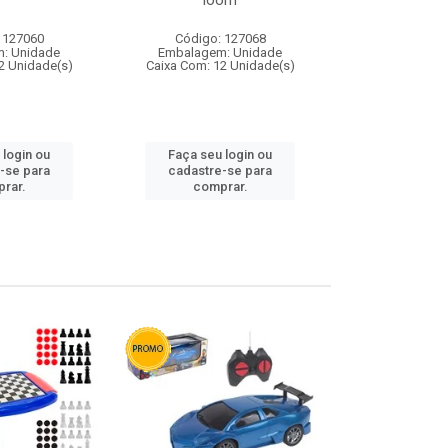
loom
 127060
Código: 127068
Código:
: Unidade
Embalagem: Unidade
Embalagem
2 Unidade(s)
Caixa Com: 12 Unidade(s)
Caixa Com: 1
 login ou
Faça seu login ou
Faça seu 
-se para
cadastre-se para
cadastre
rar.
comprar.
comp