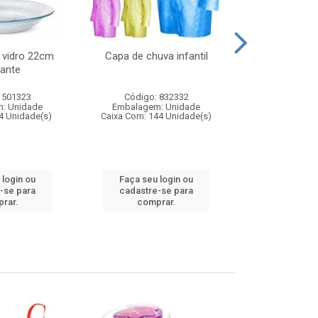
 vidro 22cm
Capa de chuva infantil
Jg prato fun
ante
diam
 501323
Código: 832332
Código:
: Unidade
Embalagem: Unidade
Embalagem
4 Unidade(s)
Caixa Com: 144 Unidade(s)
Caixa Com: 6
 login ou
Faça seu login ou
Faça seu 
-se para
cadastre-se para
cadastre
rar.
comprar.
comp