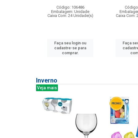
: 275814
Código: 106486
Código
m: Unidade
Embalagem: Unidade
Embalage
240 Unidade(s)
Caixa Com: 24 Unidade(s)
Caixa Com: 
u login ou
Faça seu login ou
Faça seu
e-se para
cadastre-se para
cadastr
prar.
comprar.
com
Inverno
Veja mais