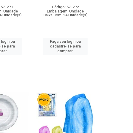
 571271
Código: 571272
Código:
: Unidade
Embalagem: Unidade
Embalagem
4 Unidade(s)
Caixa Com: 24 Unidade(s)
Caixa Com: 4
 login ou
Faça seu login ou
Faça seu 
-se para
cadastre-se para
cadastre
rar.
comprar.
comp