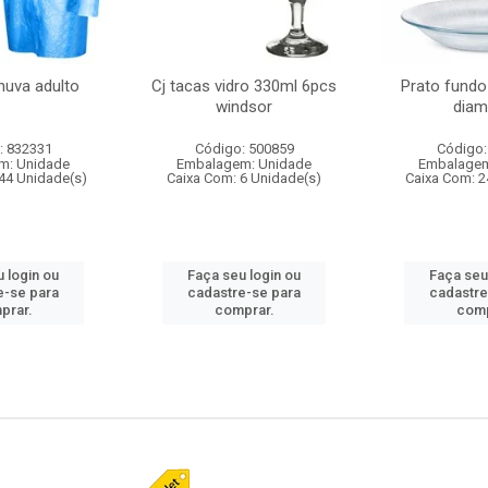
huva adulto
Cj tacas vidro 330ml 6pcs
Prato fundo
windsor
diam
: 832331
Código: 500859
Código:
m: Unidade
Embalagem: Unidade
Embalagem
44 Unidade(s)
Caixa Com: 6 Unidade(s)
Caixa Com: 2
 login ou
Faça seu login ou
Faça seu
e-se para
cadastre-se para
cadastre
prar.
comprar.
comp