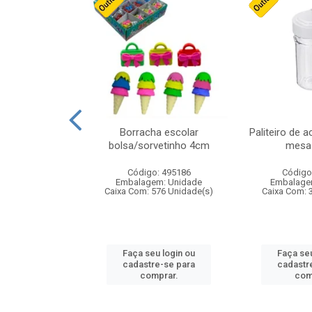
stico n.4 12cm
Borracha escolar
Paliteiro de a
bolsa/sorvetinho 4cm
mesa 
: 940550
Código: 495186
Código
m: Unidade
Embalagem: Unidade
Embalage
24 Unidade(s)
Caixa Com: 576 Unidade(s)
Caixa Com: 
u login ou
Faça seu login ou
Faça seu
e-se para
cadastre-se para
cadastr
prar.
comprar.
com