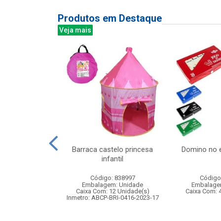
Produtos em Destaque
Veja mais
ntrole remoto
Barraca castelo princesa
Domino no 
 com 7 funcoes
infantil
: 830477
Código: 838997
Código
m: Unidade
Embalagem: Unidade
Embalage
12 Unidade(s)
Caixa Com: 12 Unidade(s)
Caixa Com: 
004862/2021
Inmetro: ABCP-BRI-0416-2023-17