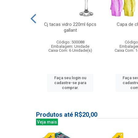
 vidro 23,5cm
Cj tacas vidro 220ml 6pcs
Capa de c
e petala
gallant
: 503788
Código: 500088
Código
m: Unidade
Embalagem: Unidade
Embalage
24 Unidade(s)
Caixa Com: 6 Unidade(s)
Caixa Com: 1
u login ou
Faça seu login ou
Faça seu
e-se para
cadastre-se para
cadastr
prar.
comprar.
com
Produtos até R$20,00
Veja mais