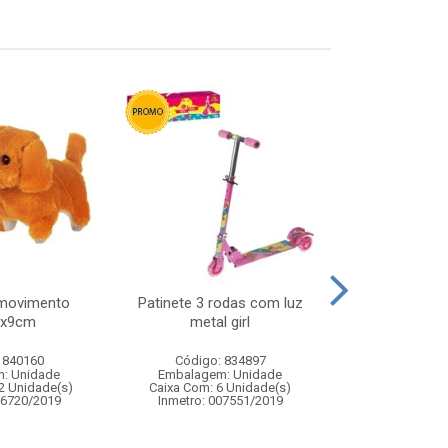
/movimento
Patinete 3 rodas com luz
Carro de cor
2x9cm
metal girl
veiculo de fr
transf
 840160
Código: 834897
Código:
: Unidade
Embalagem: Unidade
Embalagem
2 Unidade(s)
Caixa Com: 6 Unidade(s)
Caixa Com: 6
06720/2019
Inmetro: 007551/2019
Inmetro: ABCP-B