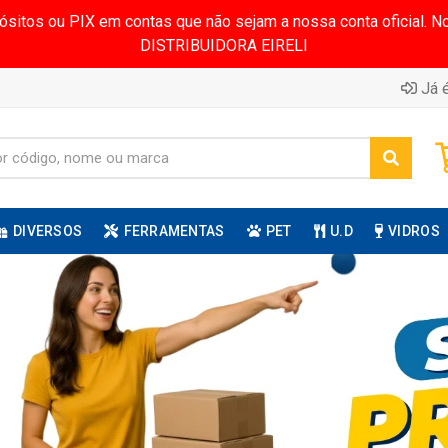
pósitos ou PIX em contas que não sejam a nossa conta oficial.
DISTRIBUIDORA EIRELI
Já é
DIVERSOS
FERRAMENTAS
PET
U.D
VIDROS