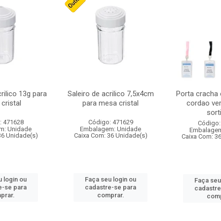
crilico 13g para
Saleiro de acrilico 7,5x4cm
Porta cracha
cristal
para mesa cristal
cordao ver
sort
: 471628
Código: 471629
Código:
m: Unidade
Embalagem: Unidade
Embalagem
36 Unidade(s)
Caixa Com: 36 Unidade(s)
Caixa Com: 3
 login ou
Faça seu login ou
Faça seu
e-se para
cadastre-se para
cadastre
prar.
comprar.
comp