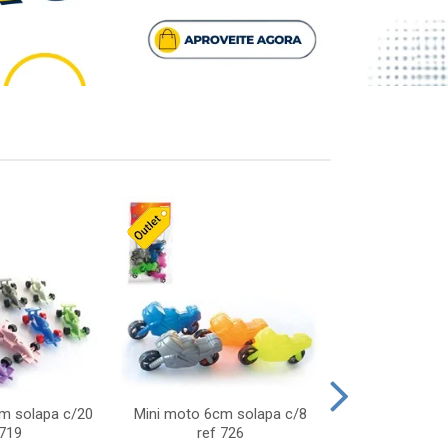
cm solapa c/20
Mini moto 6cm solapa c/8
Giro helice so
 719
ref 726
75