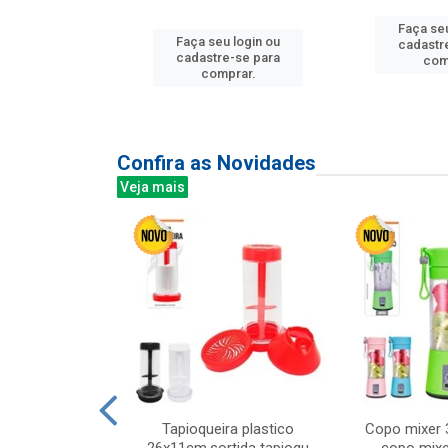
Faça seu
u login ou
Faça seu login ou
cadastr
e-se para
cadastre-se para
com
prar.
comprar.
Confira as Novidades
Veja mais
mesa cer 18cm
Tapioqueira plastico
Copo mixer 