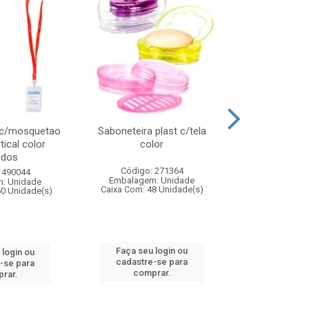
 c/mosquetao
Saboneteira plast c/tela
Prato plas
tical color
color
colo
idos
Código: 271364
Código:
 490044
Embalagem: Unidade
Embalagem
: Unidade
Caixa Com: 48 Unidade(s)
Caixa Com: 4
60 Unidade(s)
Faça seu login ou
Faça seu 
 login ou
cadastre-se para
cadastre
-se para
comprar.
comp
rar.