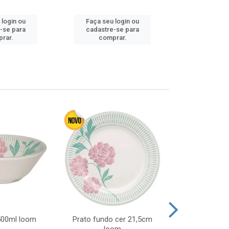
 login ou
Faça seu login ou
Faça seu 
-se para
cadastre-se para
cadastre
rar.
comprar.
comp
 500ml loom
Prato fundo cer 21,5cm
Prato raso c