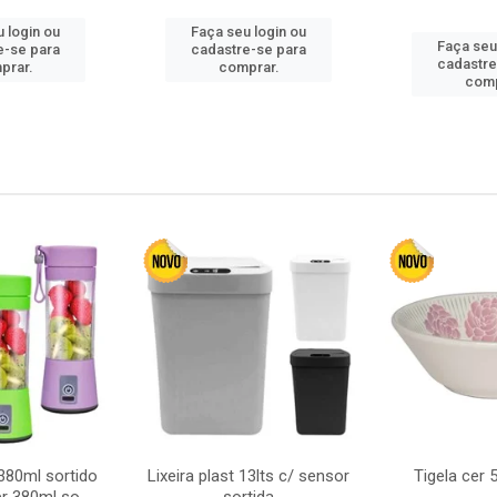
 login ou
Faça seu login ou
Faça seu
e-se para
cadastre-se para
cadastre
prar.
comprar.
comp
380ml sortido
Lixeira plast 13lts c/ sensor
Tigela cer