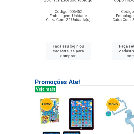
irios
26x11cm,sortida tapioqu
copo mixe
: 135177
Código: 006452
Código
m: Unidade
Embalagem: Unidade
Embalage
12 Unidade(s)
Caixa Com: 24 Unidade(s)
Caixa Com: 
u login ou
Faça seu login ou
Faça seu
e-se para
cadastre-se para
cadastr
prar.
comprar.
com
Promoções Atef
Veja mais