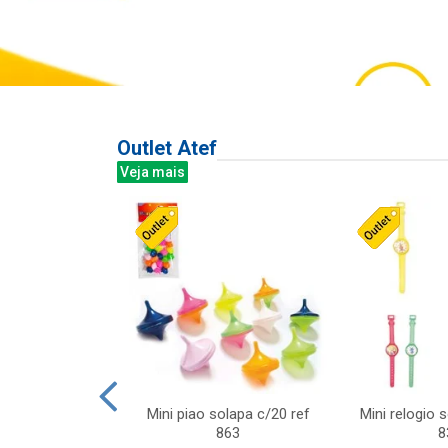
Outlet Atef
Veja mais
last c/div
Mini piao solapa c/20 ref
Mini relogio 
m ursinhos sor
863
8