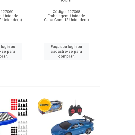
loom
 127060
Código: 127068
Código:
: Unidade
Embalagem: Unidade
Embalagem
2 Unidade(s)
Caixa Com: 12 Unidade(s)
Caixa Com: 1
 login ou
Faça seu login ou
Faça seu 
-se para
cadastre-se para
cadastre
rar.
comprar.
comp