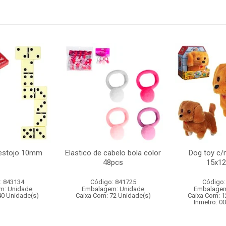
estojo 10mm
Elastico de cabelo bola color
Dog toy c
48pcs
15x1
: 843134
Código: 841725
Código:
m: Unidade
Embalagem: Unidade
Embalagem
40 Unidade(s)
Caixa Com: 72 Unidade(s)
Caixa Com: 1
Inmetro: 0