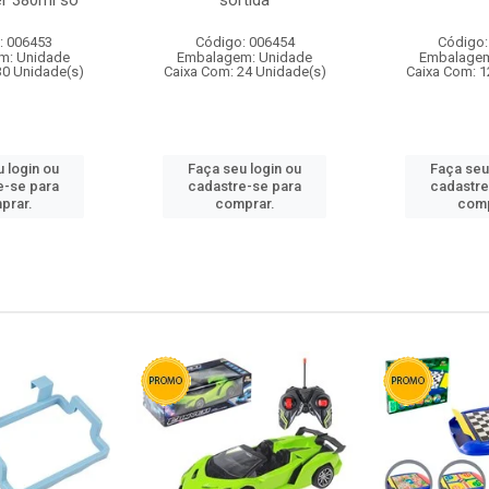
r 380ml so
sortida
: 006453
Código: 006454
Código:
m: Unidade
Embalagem: Unidade
Embalagem
30 Unidade(s)
Caixa Com: 24 Unidade(s)
Caixa Com: 1
 login ou
Faça seu login ou
Faça seu
e-se para
cadastre-se para
cadastre
prar.
comprar.
comp