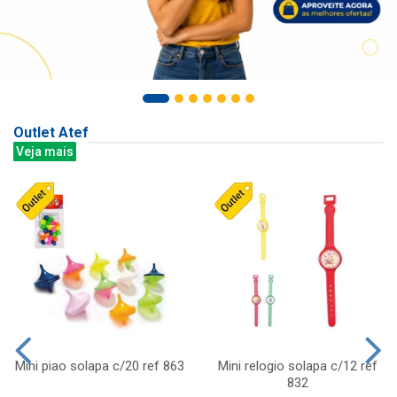
Outlet Atef
Veja mais
Mini piao solapa c/20 ref 863
Mini relogio solapa c/12 ref
832