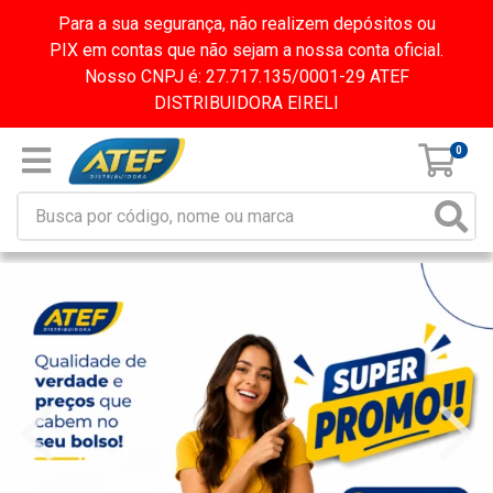
Para a sua segurança, não realizem depósitos ou
PIX em contas que não sejam a nossa conta oficial.
Nosso CNPJ é: 27.717.135/0001-29 ATEF
DISTRIBUIDORA EIRELI
0