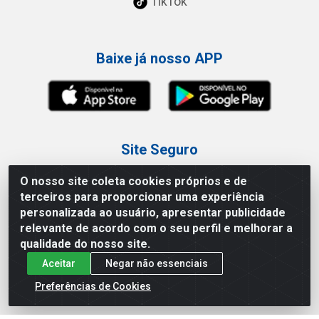
TikTok
Baixe já nosso APP
Site Seguro
O nosso site coleta cookies próprios e de
terceiros para proporcionar uma experiência
personalizada ao usuário, apresentar publicidade
relevante de acordo com o seu perfil e melhorar a
Loja / Showroom
qualidade do nosso site.
Aceitar
Negar não essenciais
Tel.: (11) 3227-0546
Av Vautier, 587/597 - Pari - São Paulo/SP
Preferências de Cookies