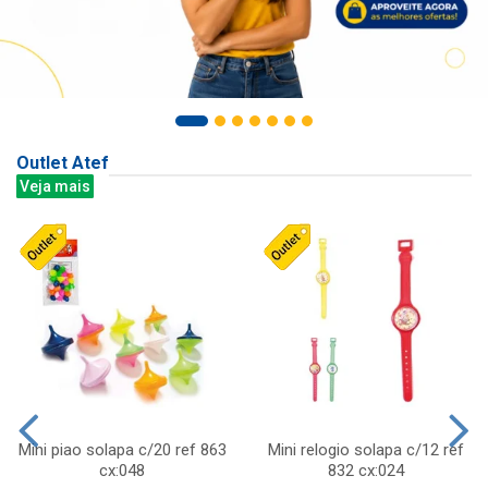
Outlet Atef
Veja mais
Mini piao solapa c/20 ref 863
Mini relogio solapa c/12 ref
cx:048
832 cx:024