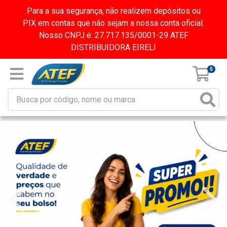
Para a sua segurança, não realizem depósitos ou
PIX em contas que não sejam a nossa conta oficial.
Nosso CNPJ é: 27.717.135/0001-29 ATEF
DISTRIBUIDORA EIRELI
0