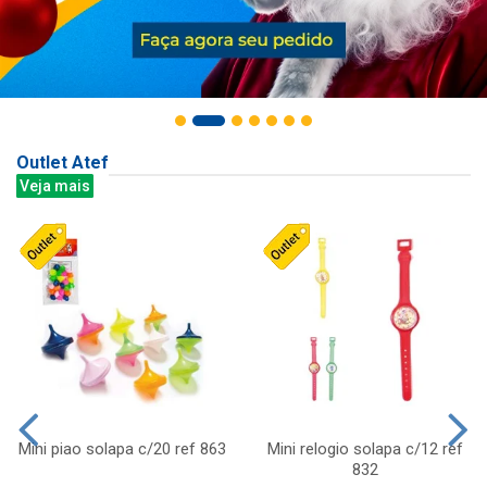
Outlet Atef
Veja mais
Mini piao solapa c/20 ref 863
Mini relogio solapa c/12 ref
832