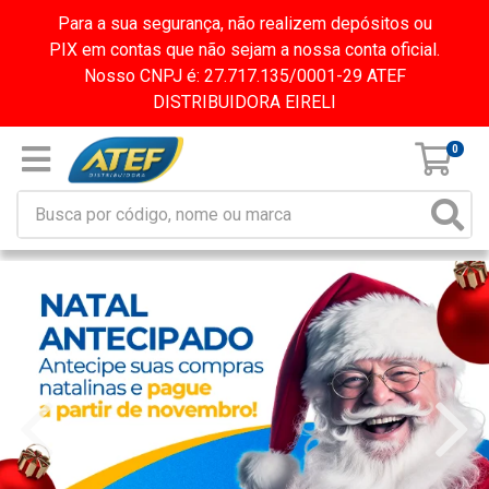
Para a sua segurança, não realizem depósitos ou
PIX em contas que não sejam a nossa conta oficial.
Nosso CNPJ é: 27.717.135/0001-29 ATEF
DISTRIBUIDORA EIRELI
0