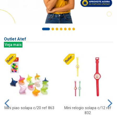
Outlet Atef
Veja mais
Mini piao solapa c/20 ref 863
Mini relogio solapa c/12 ref
832