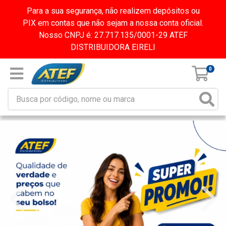
Para a sua segurança, não realizem depósitos ou
PIX em contas que não sejam a nossa conta oficial.
Nosso CNPJ é: 27.717.135/0001-29 ATEF
DISTRIBUIDORA EIRELI
0