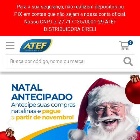
Para a sua segurança, não realizem depósitos ou
PIX em contas que não sejam a nossa conta oficial.
Nosso CNPJ é: 27.717.135/0001-29 ATEF
DISTRIBUIDORA EIRELI
0