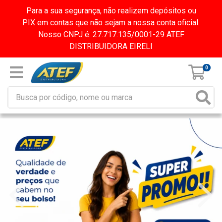
Para a sua segurança, não realizem depósitos ou
PIX em contas que não sejam a nossa conta oficial.
Nosso CNPJ é: 27.717.135/0001-29 ATEF
DISTRIBUIDORA EIRELI
0