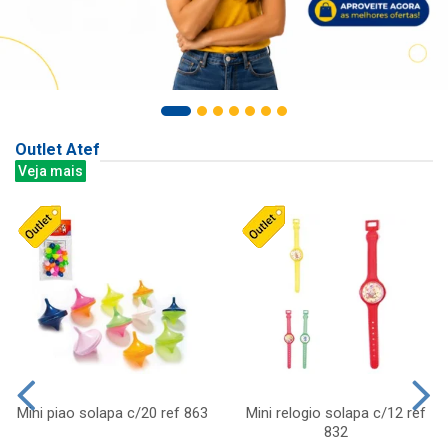
Outlet Atef
Veja mais
Mini piao solapa c/20 ref 863
Mini relogio solapa c/12 ref
832