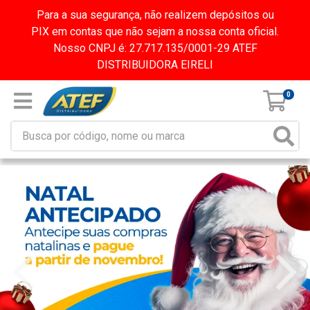
Para a sua segurança, não realizem depósitos ou
PIX em contas que não sejam a nossa conta oficial.
Nosso CNPJ é: 27.717.135/0001-29 ATEF
DISTRIBUIDORA EIRELI
0