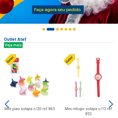
Outlet Atef
Veja mais
Mini piao solapa c/20 ref 863
Mini relogio solapa c/12 ref
832