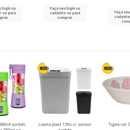
 login ou
Faça seu login ou
Faça seu
e-se para
cadastre-se para
cadastre
prar.
comprar.
comp
380ml sortido
Lixeira plast 13lts c/ sensor
Tigela cer