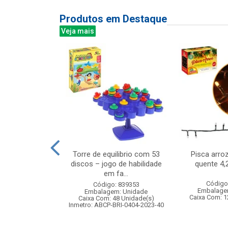
Produtos em Destaque
Veja mais
 niveis 190l
Torre de equilibrio com 53
Pisca arro
x25cm
discos – jogo de habilidade
quente 4,
em fa...
: 831938
Código
Código: 839353
m: Unidade
Embalage
Embalagem: Unidade
12 Unidade(s)
Caixa Com: 1
Caixa Com: 48 Unidade(s)
007345/2018
Inmetro: ABCP-BRI-0404-2023-40