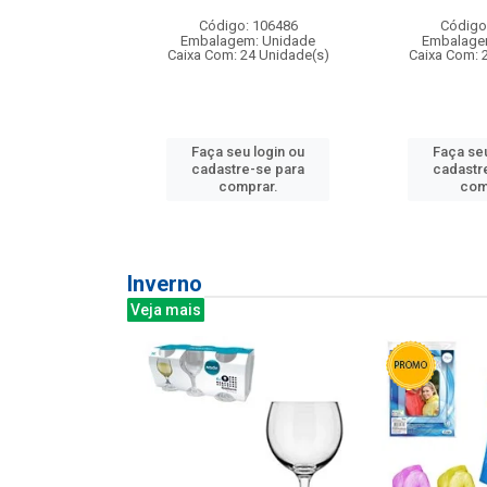
: 275814
Código: 106486
Código
m: Unidade
Embalagem: Unidade
Embalage
240 Unidade(s)
Caixa Com: 24 Unidade(s)
Caixa Com: 
u login ou
Faça seu login ou
Faça seu
e-se para
cadastre-se para
cadastr
prar.
comprar.
com
Inverno
Veja mais