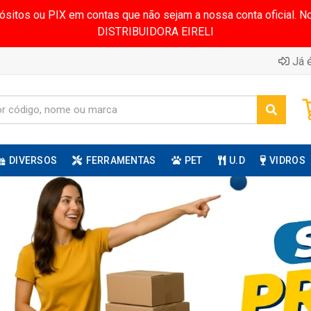
pósitos ou PIX em contas que não sejam a nossa conta oficial.
DISTRIBUIDORA EIRELI
Já é
DIVERSOS
FERRAMENTAS
PET
U.D
VIDROS