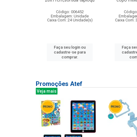
irios
26x11cm,sortida tapioqu
copo mixe
: 135177
Código: 006452
Código
m: Unidade
Embalagem: Unidade
Embalage
12 Unidade(s)
Caixa Com: 24 Unidade(s)
Caixa Com: 
u login ou
Faça seu login ou
Faça seu
e-se para
cadastre-se para
cadastr
prar.
comprar.
com
Promoções Atef
Veja mais