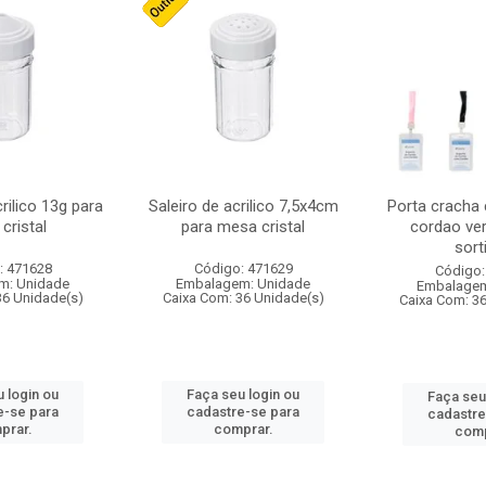
crilico 13g para
Saleiro de acrilico 7,5x4cm
Porta cracha
cristal
para mesa cristal
cordao ver
sort
: 471628
Código: 471629
Código:
m: Unidade
Embalagem: Unidade
Embalagem
36 Unidade(s)
Caixa Com: 36 Unidade(s)
Caixa Com: 3
 login ou
Faça seu login ou
Faça seu
e-se para
cadastre-se para
cadastre
prar.
comprar.
comp