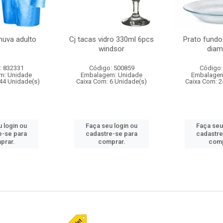
huva adulto
Cj tacas vidro 330ml 6pcs
Prato fundo
windsor
diam
: 832331
Código: 500859
Código:
m: Unidade
Embalagem: Unidade
Embalagem
44 Unidade(s)
Caixa Com: 6 Unidade(s)
Caixa Com: 2
 login ou
Faça seu login ou
Faça seu
e-se para
cadastre-se para
cadastre
prar.
comprar.
comp