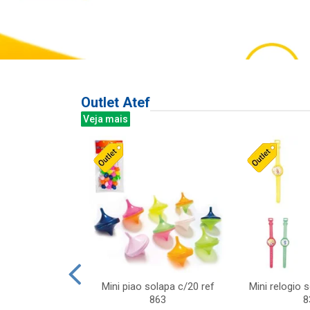
Outlet Atef
Veja mais
last c/div
Mini piao solapa c/20 ref
Mini relogio 
m ursinhos sor
863
8