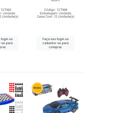
loom
 127060
Código: 127068
Código:
: Unidade
Embalagem: Unidade
Embalagem
2 Unidade(s)
Caixa Com: 12 Unidade(s)
Caixa Com: 1
 login ou
Faça seu login ou
Faça seu 
-se para
cadastre-se para
cadastre
rar.
comprar.
comp