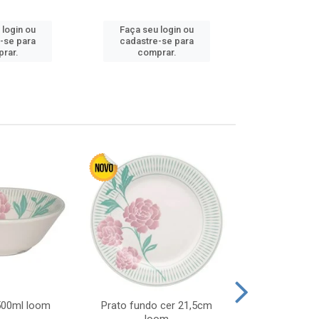
Faça seu 
 login ou
Faça seu login ou
cadastre
-se para
cadastre-se para
comp
rar.
comprar.
 500ml loom
Prato fundo cer 21,5cm
Prato raso c