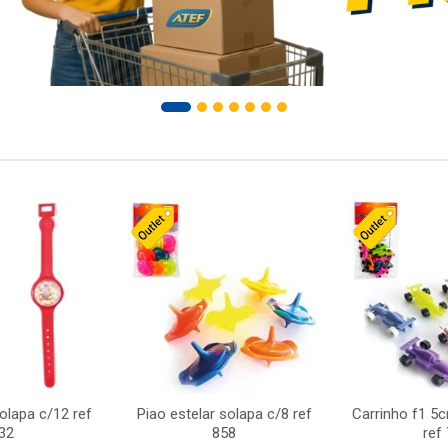
solapa c/12 ref
Piao estelar solapa c/8 ref
Carrinho f1 5
32
858
ref