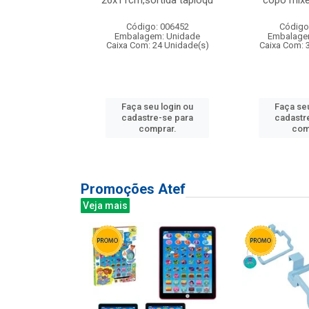
irios
26x11cm,sortida tapioqu
copo mixe
: 135177
Código: 006452
Código
m: Unidade
Embalagem: Unidade
Embalage
12 Unidade(s)
Caixa Com: 24 Unidade(s)
Caixa Com: 
u login ou
Faça seu login ou
Faça seu
e-se para
cadastre-se para
cadastr
prar.
comprar.
com
Promoções Atef
Veja mais