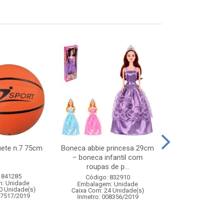
uete n.7 75cm
Boneca abbie princesa 29cm
Enf tambor ve
– boneca infantil com
roupas de p...
 841285
Código:
Código: 832910
: Unidade
Embalagem
Embalagem: Unidade
0 Unidade(s)
Caixa Com: 12
Caixa Com: 24 Unidade(s)
07517/2019
Inmetro: 008356/2019