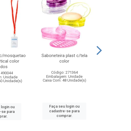
 c/mosquetao
Saboneteira plast c/tela
Prato plas
tical color
color
colo
idos
Código: 271364
Código:
 490044
Embalagem: Unidade
Embalagem
: Unidade
Caixa Com: 48 Unidade(s)
Caixa Com: 4
60 Unidade(s)
Faça seu login ou
Faça seu 
 login ou
cadastre-se para
cadastre
-se para
comprar.
comp
rar.