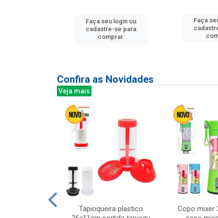
u login ou
Faça seu
Faça seu login ou
e-se para
cadastr
cadastre-se para
prar.
com
comprar.
Confira as Novidades
Veja mais
mesa cer 18cm
Tapioqueira plastico
Copo mixer 