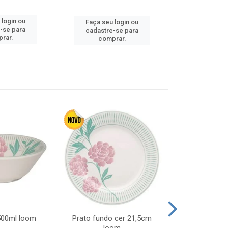
Faça seu 
 login ou
Faça seu login ou
cadastre
-se para
cadastre-se para
comp
rar.
comprar.
 500ml loom
Prato fundo cer 21,5cm
Prato raso c