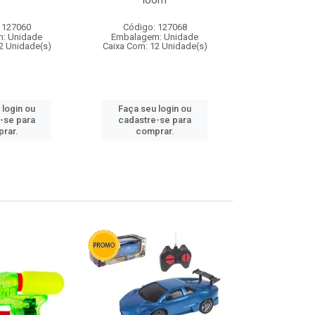
loom
 127060
Código: 127068
Código:
: Unidade
Embalagem: Unidade
Embalagem
2 Unidade(s)
Caixa Com: 12 Unidade(s)
Caixa Com: 1
 login ou
Faça seu login ou
Faça seu 
-se para
cadastre-se para
cadastre
rar.
comprar.
comp