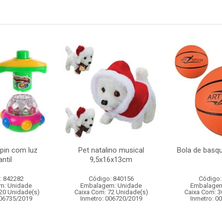
spin com luz
Pet natalino musical
Bola de basq
antil
9,5x16x13cm
: 842282
Código: 840156
Código:
m: Unidade
Embalagem: Unidade
Embalagem
20 Unidade(s)
Caixa Com: 72 Unidade(s)
Caixa Com: 3
006735/2019
Inmetro: 006720/2019
Inmetro: 0