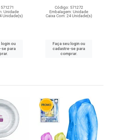
 571271
Código: 571272
Código:
: Unidade
Embalagem: Unidade
Embalagem
4 Unidade(s)
Caixa Com: 24 Unidade(s)
Caixa Com: 4
 login ou
Faça seu login ou
Faça seu 
-se para
cadastre-se para
cadastre
rar.
comprar.
comp