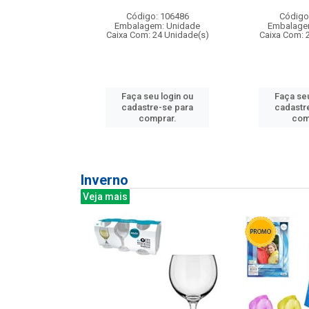
: 275814
Código: 106486
Código
m: Unidade
Embalagem: Unidade
Embalage
240 Unidade(s)
Caixa Com: 24 Unidade(s)
Caixa Com: 
u login ou
Faça seu login ou
Faça seu
e-se para
cadastre-se para
cadastr
prar.
comprar.
com
Inverno
Veja mais