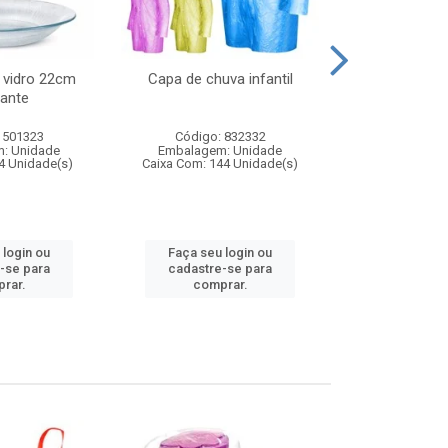
 vidro 22cm
Capa de chuva infantil
Jg prato fun
ante
diam
 501323
Código: 832332
Código:
: Unidade
Embalagem: Unidade
Embalagem
4 Unidade(s)
Caixa Com: 144 Unidade(s)
Caixa Com: 6
 login ou
Faça seu login ou
Faça seu 
-se para
cadastre-se para
cadastre
rar.
comprar.
comp