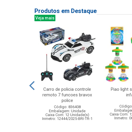
Produtos em Destaque
Veja mais
 niveis 190l
Carro de policia controle
Piao light 
x25cm
remoto 7 funcoes bravox
inf
police
: 831938
Código
Código: 836408
m: Unidade
Embalage
Embalagem: Unidade
12 Unidade(s)
Caixa Com: 1
Caixa Com: 12 Unidade(s)
007345/2018
Inmetro: 
Inmetro: 12444/2025-BRI-TR-1