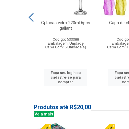
o raso 25,5cm
Cj tacas vidro 220ml 6pcs
Capa de c
e petala
gallant
: 503787
Código: 500088
Código
m: Unidade
Embalagem: Unidade
Embalage
24 Unidade(s)
Caixa Com: 6 Unidade(s)
Caixa Com: 1
u login ou
Faça seu login ou
Faça seu
e-se para
cadastre-se para
cadastr
prar.
comprar.
com
Produtos até R$20,00
Veja mais