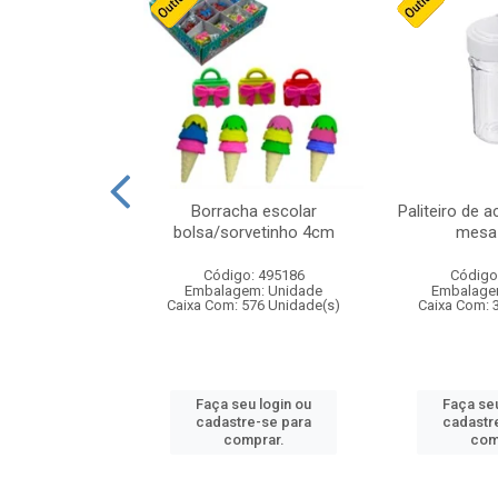
cores sortidas
Borracha escolar
Paliteiro de a
ref 130s
bolsa/sorvetinho 4cm
mesa 
: 826147
Código: 495186
Código
m: Unidade
Embalagem: Unidade
Embalage
160 Unidade(s)
Caixa Com: 576 Unidade(s)
Caixa Com: 
u login ou
Faça seu login ou
Faça seu
e-se para
cadastre-se para
cadastr
prar.
comprar.
com