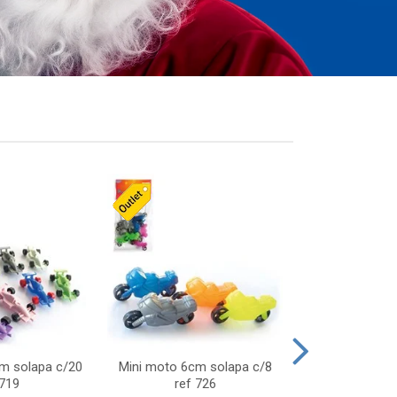
cm solapa c/20
Mini moto 6cm solapa c/8
Giro helice so
 719
ref 726
75