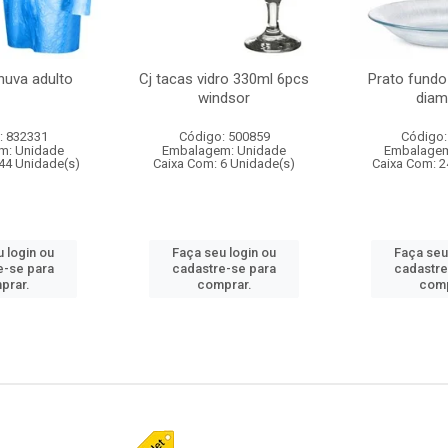
huva adulto
Cj tacas vidro 330ml 6pcs
Prato fundo
windsor
diam
: 832331
Código: 500859
Código:
m: Unidade
Embalagem: Unidade
Embalagem
44 Unidade(s)
Caixa Com: 6 Unidade(s)
Caixa Com: 2
 login ou
Faça seu login ou
Faça seu
e-se para
cadastre-se para
cadastre
prar.
comprar.
comp