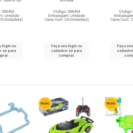
r 380ml so
sortida
: 006453
Código: 006454
Código:
m: Unidade
Embalagem: Unidade
Embalagem
30 Unidade(s)
Caixa Com: 24 Unidade(s)
Caixa Com: 1
 login ou
Faça seu login ou
Faça seu
e-se para
cadastre-se para
cadastre
prar.
comprar.
comp