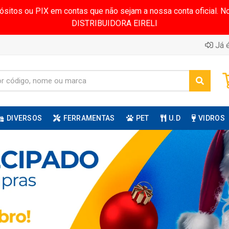
pósitos ou PIX em contas que não sejam a nossa conta oficial.
DISTRIBUIDORA EIRELI
Já é
DIVERSOS
FERRAMENTAS
PET
U.D
VIDROS