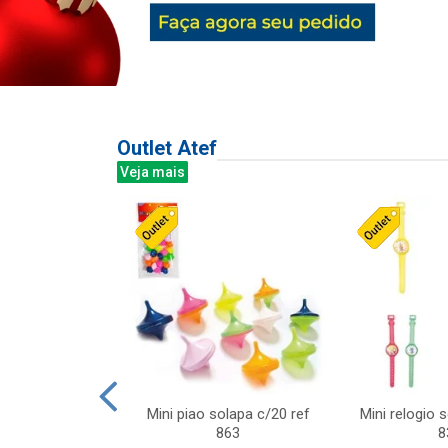
Outlet Atef
Veja mais
last c/div
Mini piao solapa c/20 ref
Mini relogio 
m ursinhos sor
863
8