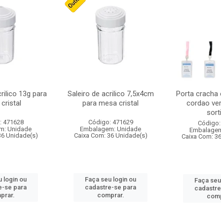
crilico 13g para
Saleiro de acrilico 7,5x4cm
Porta cracha
cristal
para mesa cristal
cordao ver
sort
: 471628
Código: 471629
Código:
m: Unidade
Embalagem: Unidade
Embalagem
36 Unidade(s)
Caixa Com: 36 Unidade(s)
Caixa Com: 3
 login ou
Faça seu login ou
Faça seu
e-se para
cadastre-se para
cadastre
prar.
comprar.
comp