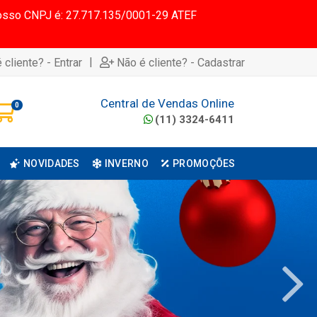
 Nosso CNPJ é: 27.717.135/0001-29 ATEF
|
 cliente? - Entrar
Não é cliente? - Cadastrar
Central de Vendas Online
0
(11) 3324-6411
NOVIDADES
INVERNO
PROMOÇÕES