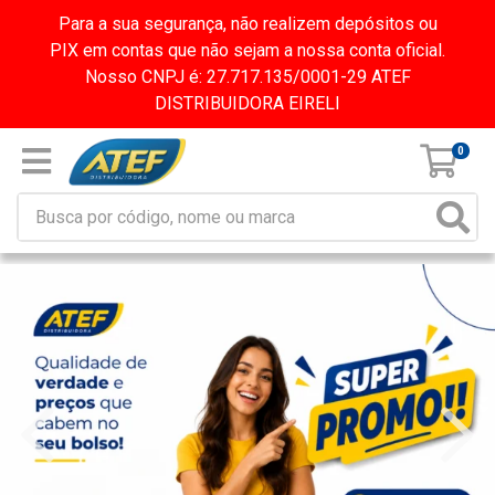
Para a sua segurança, não realizem depósitos ou
PIX em contas que não sejam a nossa conta oficial.
Nosso CNPJ é: 27.717.135/0001-29 ATEF
DISTRIBUIDORA EIRELI
0