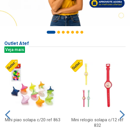
Outlet Atef
Veja mais
Mini piao solapa c/20 ref 863
Mini relogio solapa c/12 ref
832