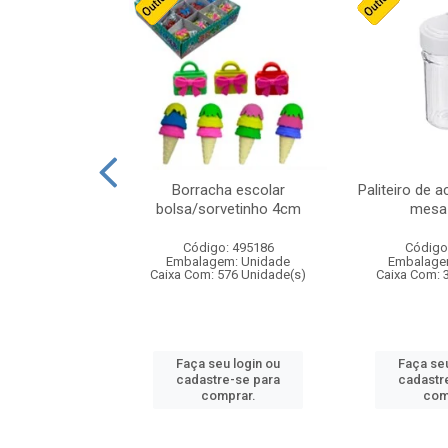
cores sortidas
Borracha escolar
Paliteiro de a
ref 130s
bolsa/sorvetinho 4cm
mesa 
: 826147
Código: 495186
Código
m: Unidade
Embalagem: Unidade
Embalage
160 Unidade(s)
Caixa Com: 576 Unidade(s)
Caixa Com: 
u login ou
Faça seu login ou
Faça seu
e-se para
cadastre-se para
cadastr
prar.
comprar.
com