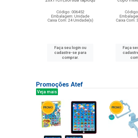
irios
26x11cm,sortida tapioqu
copo mixe
: 135177
Código: 006452
Código
m: Unidade
Embalagem: Unidade
Embalage
12 Unidade(s)
Caixa Com: 24 Unidade(s)
Caixa Com: 
u login ou
Faça seu login ou
Faça seu
e-se para
cadastre-se para
cadastr
prar.
comprar.
com
Promoções Atef
Veja mais