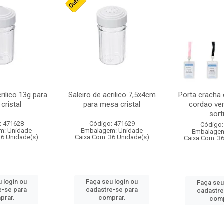
crilico 13g para
Saleiro de acrilico 7,5x4cm
Porta cracha
cristal
para mesa cristal
cordao ver
sort
: 471628
Código: 471629
Código:
m: Unidade
Embalagem: Unidade
Embalagem
36 Unidade(s)
Caixa Com: 36 Unidade(s)
Caixa Com: 3
 login ou
Faça seu login ou
Faça seu
e-se para
cadastre-se para
cadastre
prar.
comprar.
comp