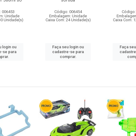
r 380ml so
sortida
: 006453
Código: 006454
Código:
m: Unidade
Embalagem: Unidade
Embalagem
30 Unidade(s)
Caixa Com: 24 Unidade(s)
Caixa Com: 1
 login ou
Faça seu login ou
Faça seu
e-se para
cadastre-se para
cadastre
prar.
comprar.
comp