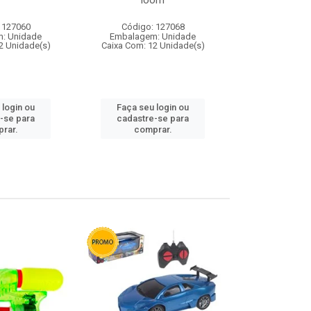
loom
 127060
Código: 127068
Código:
: Unidade
Embalagem: Unidade
Embalagem
2 Unidade(s)
Caixa Com: 12 Unidade(s)
Caixa Com: 1
 login ou
Faça seu login ou
Faça seu 
-se para
cadastre-se para
cadastre
rar.
comprar.
comp