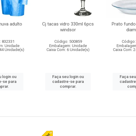
huva adulto
Cj tacas vidro 330ml 6pcs
Prato fundo
windsor
diam
: 832331
Código: 500859
Código:
m: Unidade
Embalagem: Unidade
Embalagem
44 Unidade(s)
Caixa Com: 6 Unidade(s)
Caixa Com: 2
 login ou
Faça seu login ou
Faça seu
e-se para
cadastre-se para
cadastre
prar.
comprar.
comp