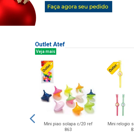
Outlet Atef
Veja mais
last c/div
Mini piao solapa c/20 ref
Mini relogio 
m ursinhos sor
863
8