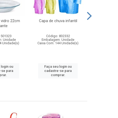
 vidro 22cm
Capa de chuva infantil
Jg prato fun
ante
diam
 501323
Código: 832332
Código:
: Unidade
Embalagem: Unidade
Embalagem
4 Unidade(s)
Caixa Com: 144 Unidade(s)
Caixa Com: 6
 login ou
Faça seu login ou
Faça seu 
-se para
cadastre-se para
cadastre
rar.
comprar.
comp