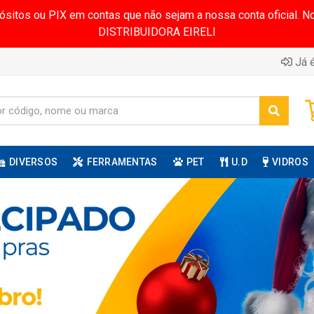
pósitos ou PIX em contas que não sejam a nossa conta oficial.
DISTRIBUIDORA EIRELI
Já é
DIVERSOS
FERRAMENTAS
PET
U.D
VIDROS