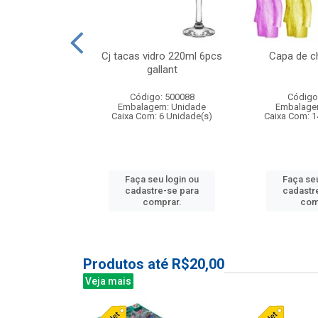
o raso 25,5cm
Cj tacas vidro 220ml 6pcs
Capa de c
e petala
gallant
: 503787
Código: 500088
Código
m: Unidade
Embalagem: Unidade
Embalage
24 Unidade(s)
Caixa Com: 6 Unidade(s)
Caixa Com: 1
u login ou
Faça seu login ou
Faça seu
e-se para
cadastre-se para
cadastr
prar.
comprar.
com
Produtos até R$20,00
Veja mais