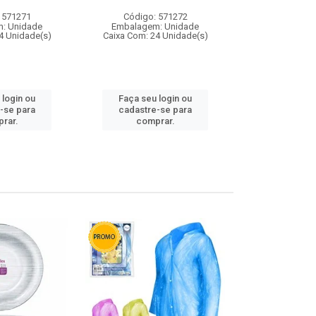
 571271
Código: 571272
Código:
: Unidade
Embalagem: Unidade
Embalagem
4 Unidade(s)
Caixa Com: 24 Unidade(s)
Caixa Com: 4
 login ou
Faça seu login ou
Faça seu 
-se para
cadastre-se para
cadastre
rar.
comprar.
comp