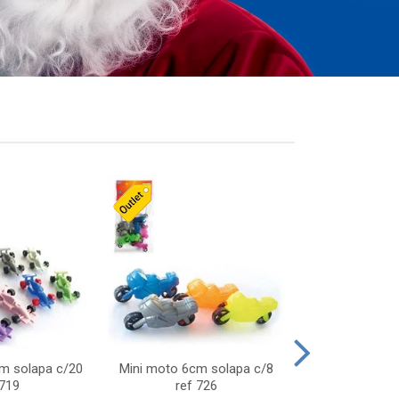
cm solapa c/20
Mini moto 6cm solapa c/8
Giro helice so
 719
ref 726
75