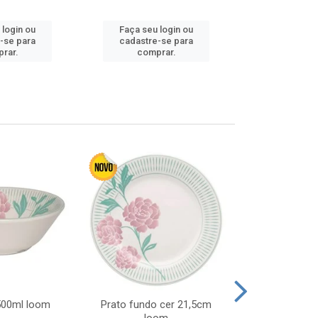
Faça seu 
 login ou
Faça seu login ou
cadastre
-se para
cadastre-se para
comp
rar.
comprar.
 500ml loom
Prato fundo cer 21,5cm
Prato raso c