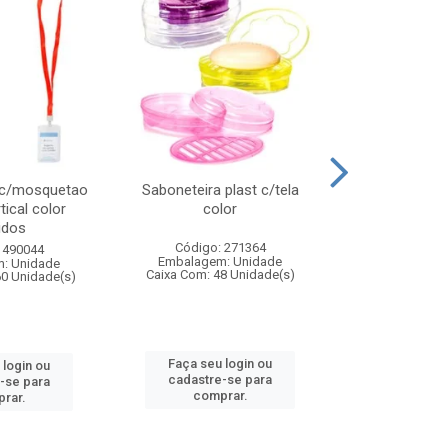
 c/mosquetao
Saboneteira plast c/tela
Prato plas
tical color
color
colo
idos
Código: 271364
Código:
 490044
Embalagem: Unidade
Embalagem
: Unidade
Caixa Com: 48 Unidade(s)
Caixa Com: 4
60 Unidade(s)
Faça seu login ou
Faça seu 
 login ou
cadastre-se para
cadastre
-se para
comprar.
comp
rar.