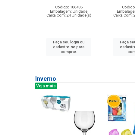
: 275814
Código: 106486
Código
m: Unidade
Embalagem: Unidade
Embalage
240 Unidade(s)
Caixa Com: 24 Unidade(s)
Caixa Com: 
u login ou
Faça seu login ou
Faça seu
e-se para
cadastre-se para
cadastr
prar.
comprar.
com
Inverno
Veja mais