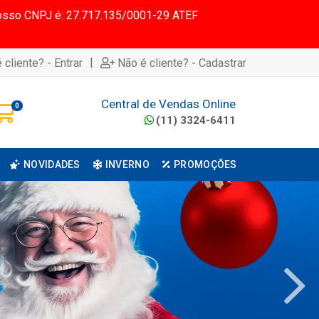
 Nosso CNPJ é: 27.717.135/0001-29 ATEF
|
 cliente? - Entrar
Não é cliente? - Cadastrar
Central de Vendas Online
0
(11) 3324-6411
NOVIDADES
INVERNO
PROMOÇÕES