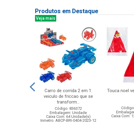
Produtos em Destaque
Veja mais
 c/movimento
Carro de corrida 2 em 1:
Touca noel v
som 18cm
veiculo de friccao que se
transform...
: 833244
Código
Código: 836372
m: Unidade
Embalage
Embalagem: Unidade
24 Unidade(s)
Caixa Com: 1
Caixa Com: 64 Unidade(s)
008742/2019
Inmetro: ABCP-BRI-0404-2023-12