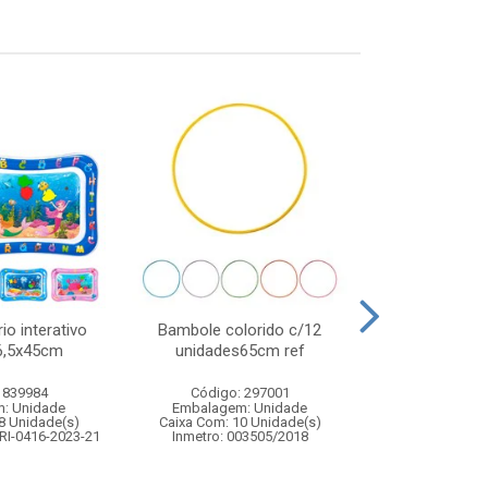
io interativo
Bambole colorido c/12
Elastico de cab
66,5x45cm
unidades65cm ref
48p
 839984
Código: 297001
Código:
: Unidade
Embalagem: Unidade
Embalagem
8 Unidade(s)
Caixa Com: 10 Unidade(s)
Caixa Com: 7
RI-0416-2023-21
Inmetro: 003505/2018