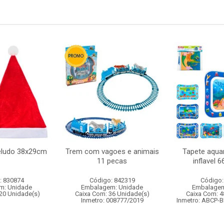
eludo 38x29cm
Trem com vagoes e animais
Tapete aquar
11 pecas
inflavel 
: 830874
Código: 842319
Código:
m: Unidade
Embalagem: Unidade
Embalagem
20 Unidade(s)
Caixa Com: 36 Unidade(s)
Caixa Com: 4
Inmetro: 008777/2019
Inmetro: ABCP-B