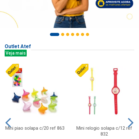
Outlet Atef
Veja mais
Mini piao solapa c/20 ref 863
Mini relogio solapa c/12 ref
832