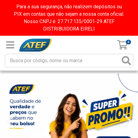
Para a sua segurança, não realizem depósitos ou
PIX em contas que não sejam a nossa conta oficial.
Nosso CNPJ é: 27.717.135/0001-29 ATEF
DISTRIBUIDORA EIRELI
0