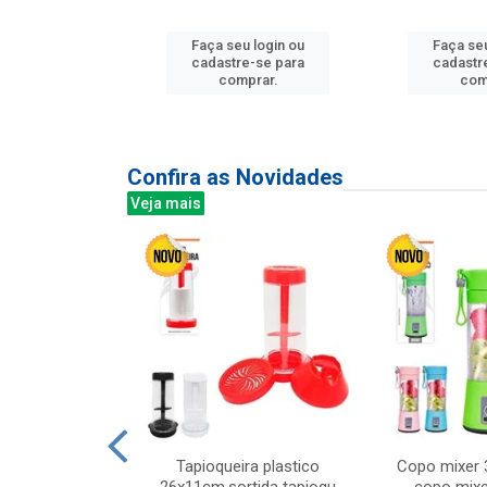
u login ou
Faça seu login ou
Faça seu
e-se para
cadastre-se para
cadastr
prar.
comprar.
com
Confira as Novidades
Veja mais
mesa cer 18cm
Tapioqueira plastico
Copo mixer 