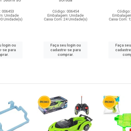
r 380ml so
sortida
: 006453
Código: 006454
Código:
m: Unidade
Embalagem: Unidade
Embalagem
30 Unidade(s)
Caixa Com: 24 Unidade(s)
Caixa Com: 1
 login ou
Faça seu login ou
Faça seu
e-se para
cadastre-se para
cadastre
prar.
comprar.
comp