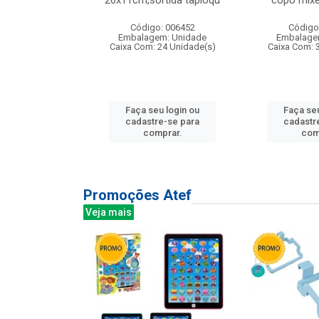
irios
26x11cm,sortida tapioqu
copo mixe
: 135177
Código: 006452
Código
m: Unidade
Embalagem: Unidade
Embalage
12 Unidade(s)
Caixa Com: 24 Unidade(s)
Caixa Com: 
u login ou
Faça seu login ou
Faça seu
e-se para
cadastre-se para
cadastr
prar.
comprar.
com
Promoções Atef
Veja mais