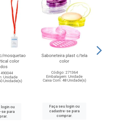
 c/mosquetao
Saboneteira plast c/tela
Prato plas
tical color
color
colo
idos
Código: 271364
Código:
 490044
Embalagem: Unidade
Embalagem
: Unidade
Caixa Com: 48 Unidade(s)
Caixa Com: 4
60 Unidade(s)
Faça seu login ou
Faça seu 
 login ou
cadastre-se para
cadastre
-se para
comprar.
comp
rar.