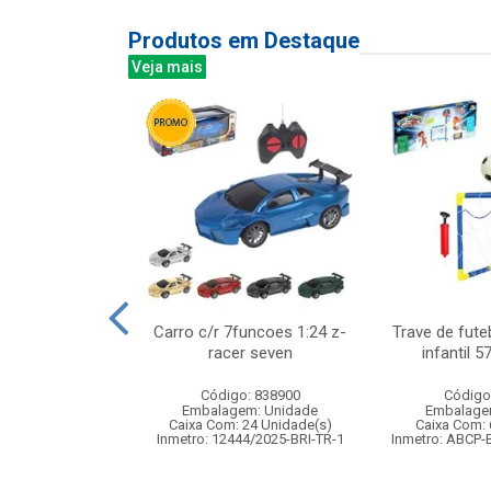
Produtos em Destaque
Veja mais
 150led bco frio
Carro c/r 7funcoes 1:24 z-
Trave de fute
cm 127v 8f
racer seven
infantil 
: 840483
Código: 838900
Código
m: Unidade
Embalagem: Unidade
Embalage
60 Unidade(s)
Caixa Com: 24 Unidade(s)
Caixa Com: 
Inmetro: 12444/2025-BRI-TR-1
Inmetro: ABCP-