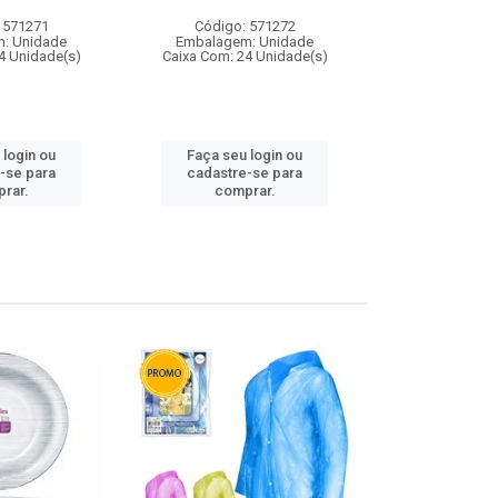
 571271
Código: 571272
Código:
: Unidade
Embalagem: Unidade
Embalagem
4 Unidade(s)
Caixa Com: 24 Unidade(s)
Caixa Com: 4
 login ou
Faça seu login ou
Faça seu 
-se para
cadastre-se para
cadastre
rar.
comprar.
comp