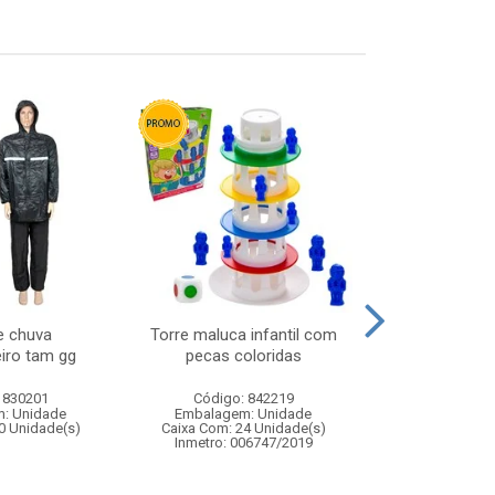
e chuva
Torre maluca infantil com
Taca vidro a
iro tam gg
pecas coloridas
340ml 
 830201
Código: 842219
Código:
: Unidade
Embalagem: Unidade
Embalagem
0 Unidade(s)
Caixa Com: 24 Unidade(s)
Caixa Com: 8
Inmetro: 006747/2019