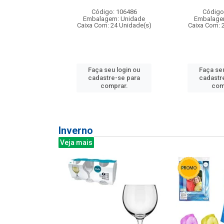
: 275814
Código: 106486
Código
m: Unidade
Embalagem: Unidade
Embalage
240 Unidade(s)
Caixa Com: 24 Unidade(s)
Caixa Com: 
u login ou
Faça seu login ou
Faça seu
e-se para
cadastre-se para
cadastr
prar.
comprar.
com
Inverno
Veja mais