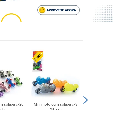
cm solapa c/20
Mini moto 6cm solapa c/8
Giro helice so
 719
ref 726
75