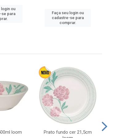
 login ou
Faça seu 
Faça seu login ou
-se para
cadastre
cadastre-se para
rar.
comp
comprar.
 500ml loom
Prato fundo cer 21,5cm
Prato raso c