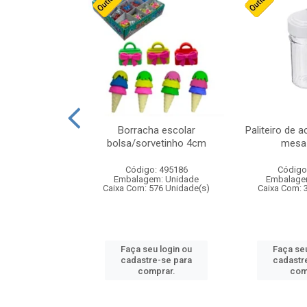
cores sortidas
Borracha escolar
Paliteiro de a
ref 130s
bolsa/sorvetinho 4cm
mesa 
: 826147
Código: 495186
Código
m: Unidade
Embalagem: Unidade
Embalage
160 Unidade(s)
Caixa Com: 576 Unidade(s)
Caixa Com: 
u login ou
Faça seu login ou
Faça seu
e-se para
cadastre-se para
cadastr
prar.
comprar.
com