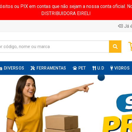
pósitos ou PIX em contas que não sejam a nossa conta oficial.
DISTRIBUIDORA EIRELI
Já é
DIVERSOS
FERRAMENTAS
PET
U.D
VIDROS