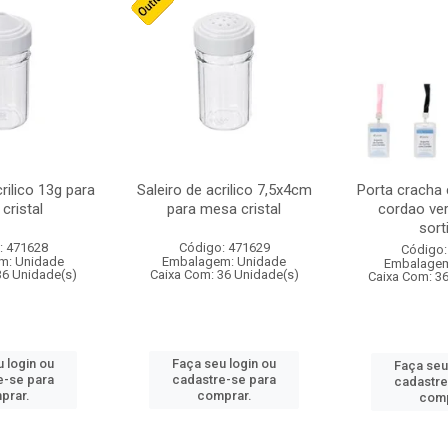
crilico 13g para
Saleiro de acrilico 7,5x4cm
Porta cracha
cristal
para mesa cristal
cordao ver
sort
: 471628
Código: 471629
Código:
m: Unidade
Embalagem: Unidade
Embalagem
36 Unidade(s)
Caixa Com: 36 Unidade(s)
Caixa Com: 3
 login ou
Faça seu login ou
Faça seu
e-se para
cadastre-se para
cadastre
prar.
comprar.
comp