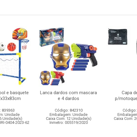
bol e basquete
Lanca dardos com mascara
Capa d
57x33x83cm
e 4 dardos
p/motoque
: 839363
Código: 842310
Código:
m: Unidade
Embalagem: Unidade
Embalagem
6 Unidade(s)
Caixa Com: 12 Unidade(s)
Caixa Com: 2
BRI-0404-2023-62
Inmetro: 005519/2020