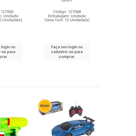
loom
 127060
Código: 127068
Código:
: Unidade
Embalagem: Unidade
Embalagem
2 Unidade(s)
Caixa Com: 12 Unidade(s)
Caixa Com: 1
 login ou
Faça seu login ou
Faça seu 
-se para
cadastre-se para
cadastre
rar.
comprar.
comp