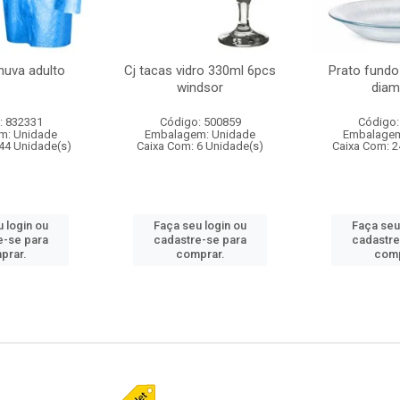
huva adulto
Cj tacas vidro 330ml 6pcs
Prato fundo
windsor
diam
: 832331
Código: 500859
Código:
m: Unidade
Embalagem: Unidade
Embalagem
44 Unidade(s)
Caixa Com: 6 Unidade(s)
Caixa Com: 2
 login ou
Faça seu login ou
Faça seu
e-se para
cadastre-se para
cadastre
prar.
comprar.
comp