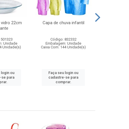
 vidro 22cm
Capa de chuva infantil
Jg prato fun
ante
diam
 501323
Código: 832332
Código:
: Unidade
Embalagem: Unidade
Embalagem
4 Unidade(s)
Caixa Com: 144 Unidade(s)
Caixa Com: 6
 login ou
Faça seu login ou
Faça seu 
-se para
cadastre-se para
cadastre
rar.
comprar.
comp