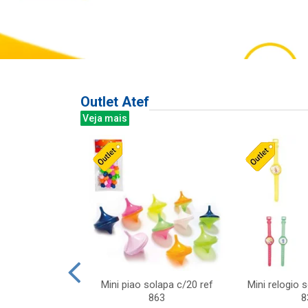
Outlet Atef
Veja mais
last c/div
Mini piao solapa c/20 ref
Mini relogio 
m ursinhos sor
863
8