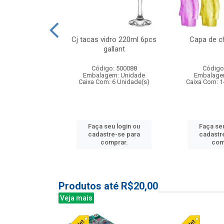
o raso 25,5cm
Cj tacas vidro 220ml 6pcs
Capa de c
e petala
gallant
: 503787
Código: 500088
Código
m: Unidade
Embalagem: Unidade
Embalage
24 Unidade(s)
Caixa Com: 6 Unidade(s)
Caixa Com: 1
u login ou
Faça seu login ou
Faça seu
e-se para
cadastre-se para
cadastr
prar.
comprar.
com
Produtos até R$20,00
Veja mais