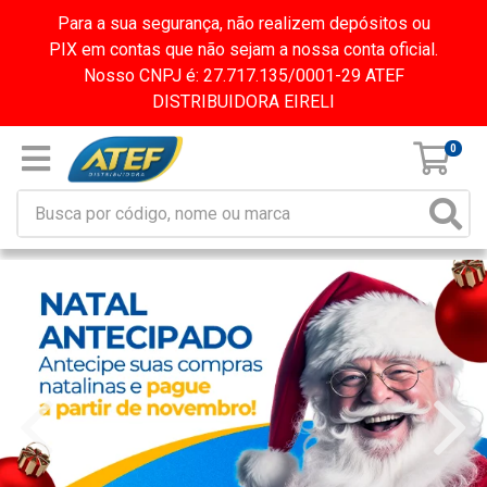
Para a sua segurança, não realizem depósitos ou
PIX em contas que não sejam a nossa conta oficial.
Nosso CNPJ é: 27.717.135/0001-29 ATEF
DISTRIBUIDORA EIRELI
0