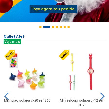
Outlet Atef
Veja mais
Mini piao solapa c/20 ref 863
Mini relogio solapa c/12 ref
832