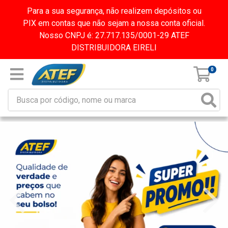
Para a sua segurança, não realizem depósitos ou
PIX em contas que não sejam a nossa conta oficial.
Nosso CNPJ é: 27.717.135/0001-29 ATEF
DISTRIBUIDORA EIRELI
0