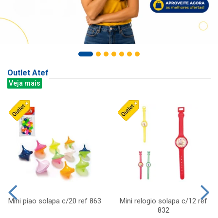
Outlet Atef
Veja mais
Mini piao solapa c/20 ref 863
Mini relogio solapa c/12 ref
832