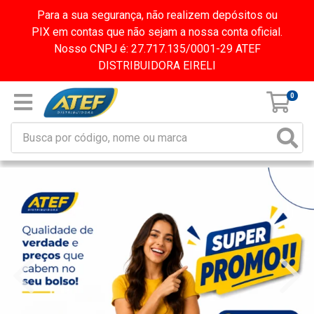
Para a sua segurança, não realizem depósitos ou
PIX em contas que não sejam a nossa conta oficial.
Nosso CNPJ é: 27.717.135/0001-29 ATEF
DISTRIBUIDORA EIRELI
0