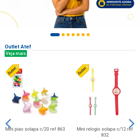
Outlet Atef
Veja mais
Mini piao solapa c/20 ref 863
Mini relogio solapa c/12 ref
832