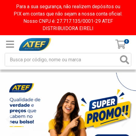
Para a sua segurança, não realizem depósitos ou
PIX em contas que não sejam a nossa conta oficial.
Nosso CNPJ é: 27.717.135/0001-29 ATEF
DISTRIBUIDORA EIRELI
0