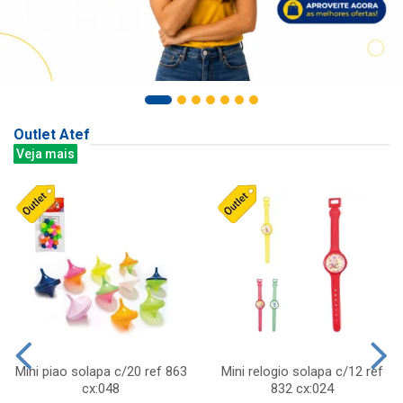
Outlet Atef
Veja mais
Mini piao solapa c/20 ref 863
Mini relogio solapa c/12 ref
cx:048
832 cx:024