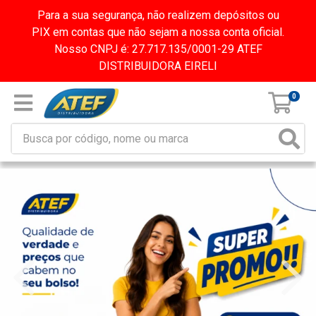
Para a sua segurança, não realizem depósitos ou
PIX em contas que não sejam a nossa conta oficial.
Nosso CNPJ é: 27.717.135/0001-29 ATEF
DISTRIBUIDORA EIRELI
0