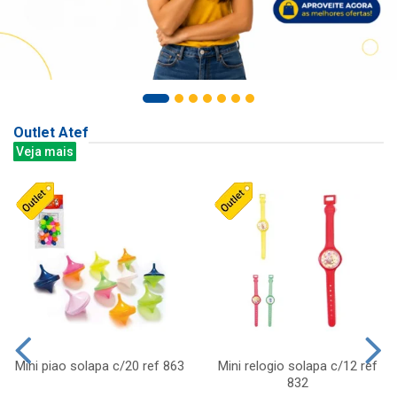
Outlet Atef
Veja mais
Mini piao solapa c/20 ref 863
Mini relogio solapa c/12 ref
832