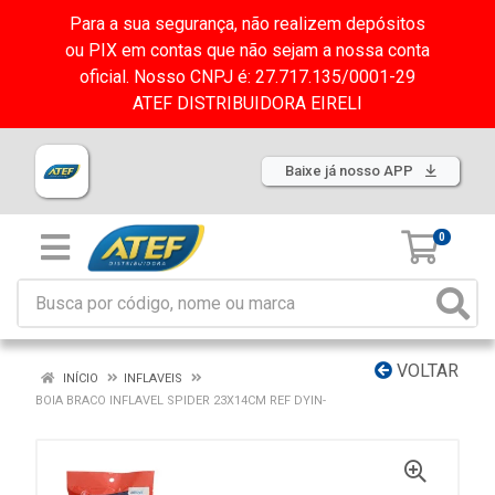
Para a sua segurança, não realizem depósitos
ou PIX em contas que não sejam a nossa conta
oficial. Nosso CNPJ é: 27.717.135/0001-29
ATEF DISTRIBUIDORA EIRELI
Baixe já nosso APP
0
VOLTAR
INÍCIO
INFLAVEIS
BOIA BRACO INFLAVEL SPIDER 23X14CM REF DYIN-