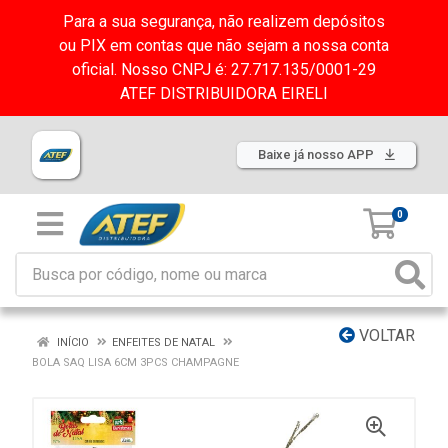
Para a sua segurança, não realizem depósitos
ou PIX em contas que não sejam a nossa conta
oficial. Nosso CNPJ é: 27.717.135/0001-29
ATEF DISTRIBUIDORA EIRELI
Baixe já nosso APP
0
VOLTAR
INÍCIO
ENFEITES DE NATAL
BOLA SAQ LISA 6CM 3PCS CHAMPAGNE