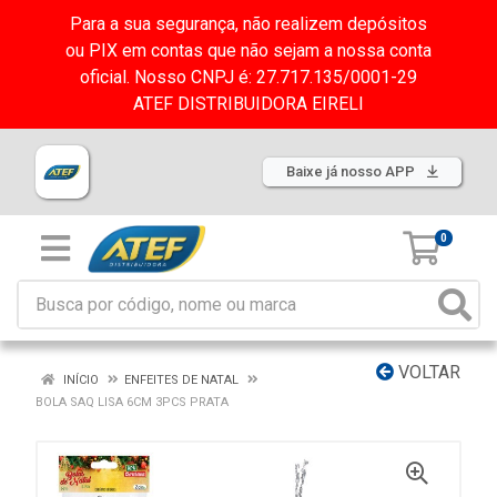
Para a sua segurança, não realizem depósitos
ou PIX em contas que não sejam a nossa conta
oficial. Nosso CNPJ é: 27.717.135/0001-29
ATEF DISTRIBUIDORA EIRELI
Baixe já nosso APP
0
VOLTAR
INÍCIO
ENFEITES DE NATAL
BOLA SAQ LISA 6CM 3PCS PRATA