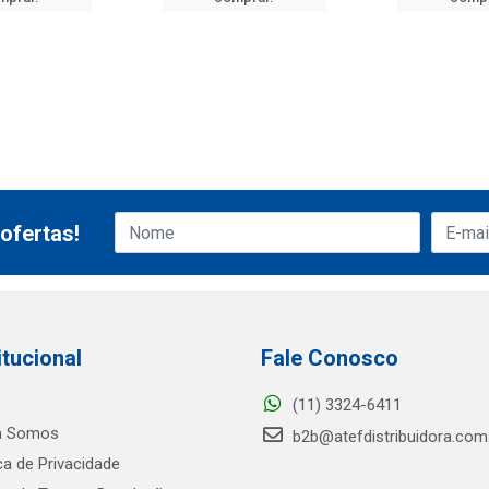
ofertas!
itucional
Fale Conosco
(11) 3324-6411
 Somos
b2b@atefdistribuidora.com
ica de Privacidade