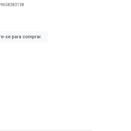
899658383138
re-se para comprar.