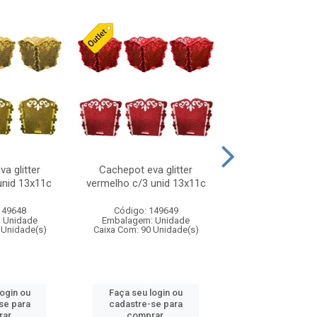
a glitter
Cachepot eva glitter
Laco natalino
unid 13x11c
vermelho c/3 unid 13x11c
vermelho/pret
149648
Código: 149649
Código: 316
 Unidade
Embalagem: Unidade
Embalagem: U
 Unidade(s)
Caixa Com: 90 Unidade(s)
Caixa Com: 24 Un
login ou
Faça seu login ou
Faça seu log
se para
cadastre-se para
cadastre-se 
ar.
comprar.
comprar