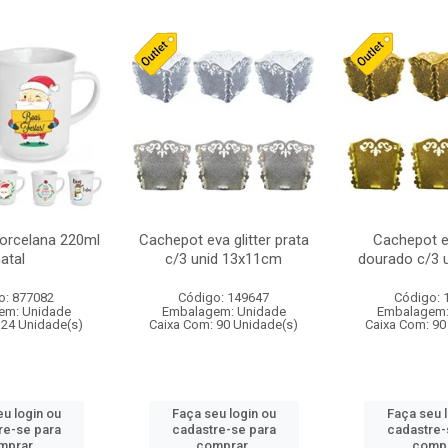
orcelana 220ml
Cachepot eva glitter prata
Cachepot ev
atal
c/3 unid 13x11cm
dourado c/3 
o: 877082
Código: 149647
Código: 
em: Unidade
Embalagem: Unidade
Embalagem:
 24 Unidade(s)
Caixa Com: 90 Unidade(s)
Caixa Com: 90
u login ou
Faça seu login ou
Faça seu 
re-se para
cadastre-se para
cadastre-
mprar.
comprar.
compr