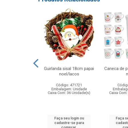
atalino xadrez
Guirlanda sisal 18cm papai
Caneca de p
lho/preto 20x2
noel/lacos
n
digo: 316948
Código: 471721
Códig
agem: Unidade
Embalagem: Unidade
Embalag
om: 24 Unidade(s)
Caixa Com: 36 Unidade(s)
Caixa Com:
 seu login ou
Faça seu login ou
Faça se
astre-se para
cadastre-se para
cadast
comprar.
comprar.
co