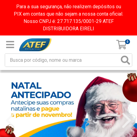
Para a sua segurança, não realizem depósitos ou
PIX em contas que não sejam a nossa conta oficial.
Nosso CNPJ é: 27.717.135/0001-29 ATEF
DISTRIBUIDORA EIRELI
0