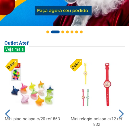
Outlet Atef
Veja mais
Mini piao solapa c/20 ref 863
Mini relogio solapa c/12 ref
832