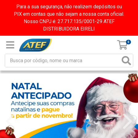
Para a sua segurança, não realizem depósitos ou
PIX em contas que não sejam a nossa conta oficial.
Nosso CNPJ é: 27.717.135/0001-29 ATEF
DISTRIBUIDORA EIRELI
0