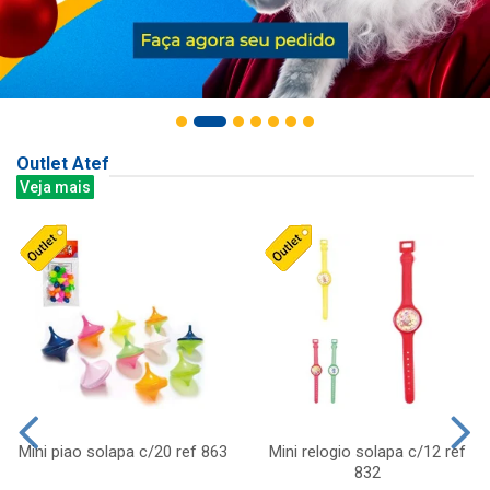
Outlet Atef
Veja mais
Mini piao solapa c/20 ref 863
Mini relogio solapa c/12 ref
832