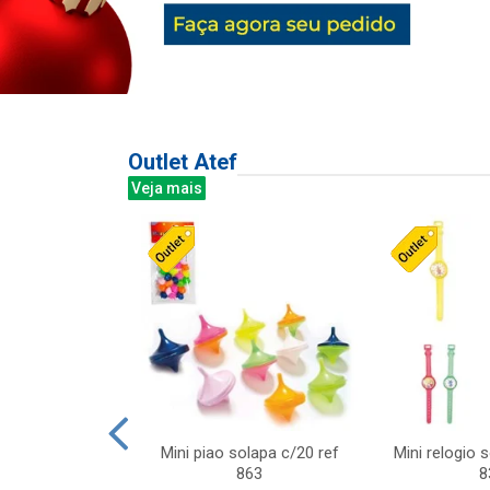
Outlet Atef
Veja mais
last c/div
Mini piao solapa c/20 ref
Mini relogio 
m ursinhos sor
863
8