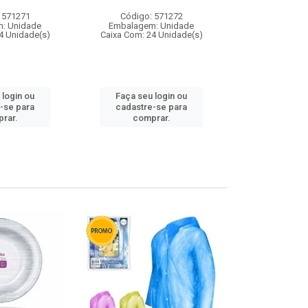
 571271
Código: 571272
Código:
: Unidade
Embalagem: Unidade
Embalagem
4 Unidade(s)
Caixa Com: 24 Unidade(s)
Caixa Com: 4
 login ou
Faça seu login ou
Faça seu 
-se para
cadastre-se para
cadastre
rar.
comprar.
comp