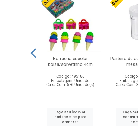
cores sortidas
Borracha escolar
Paliteiro de a
ref 130s
bolsa/sorvetinho 4cm
mesa 
: 826147
Código: 495186
Código
m: Unidade
Embalagem: Unidade
Embalage
160 Unidade(s)
Caixa Com: 576 Unidade(s)
Caixa Com: 
u login ou
Faça seu login ou
Faça seu
e-se para
cadastre-se para
cadastr
prar.
comprar.
com