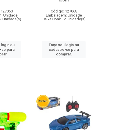
loom
 127060
Código: 127068
Código:
: Unidade
Embalagem: Unidade
Embalagem
2 Unidade(s)
Caixa Com: 12 Unidade(s)
Caixa Com: 1
 login ou
Faça seu login ou
Faça seu 
-se para
cadastre-se para
cadastre
rar.
comprar.
comp