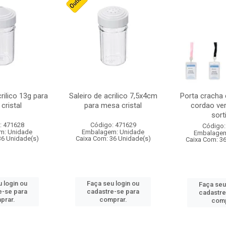
crilico 13g para
Saleiro de acrilico 7,5x4cm
Porta cracha
cristal
para mesa cristal
cordao ver
sort
: 471628
Código: 471629
Código:
m: Unidade
Embalagem: Unidade
Embalagem
36 Unidade(s)
Caixa Com: 36 Unidade(s)
Caixa Com: 3
 login ou
Faça seu login ou
Faça seu
e-se para
cadastre-se para
cadastre
prar.
comprar.
comp