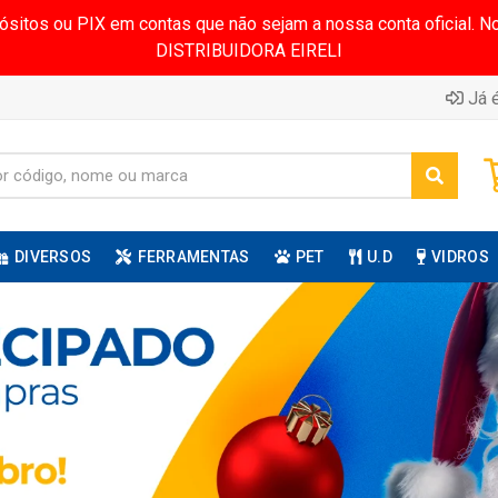
pósitos ou PIX em contas que não sejam a nossa conta oficial.
DISTRIBUIDORA EIRELI
Já é
DIVERSOS
FERRAMENTAS
PET
U.D
VIDROS