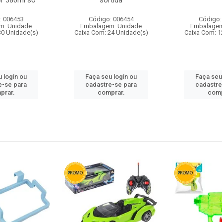
r 380ml so
sortida
: 006453
Código: 006454
Código:
m: Unidade
Embalagem: Unidade
Embalagem
30 Unidade(s)
Caixa Com: 24 Unidade(s)
Caixa Com: 1
 login ou
Faça seu login ou
Faça seu
e-se para
cadastre-se para
cadastre
prar.
comprar.
comp