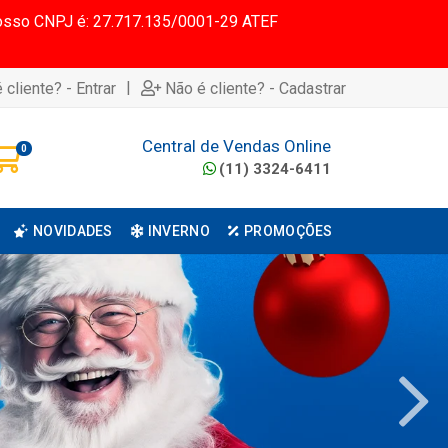
 Nosso CNPJ é: 27.717.135/0001-29 ATEF
|
 cliente? - Entrar
Não é cliente? - Cadastrar
Central de Vendas Online
0
(11) 3324-6411
NOVIDADES
INVERNO
PROMOÇÕES