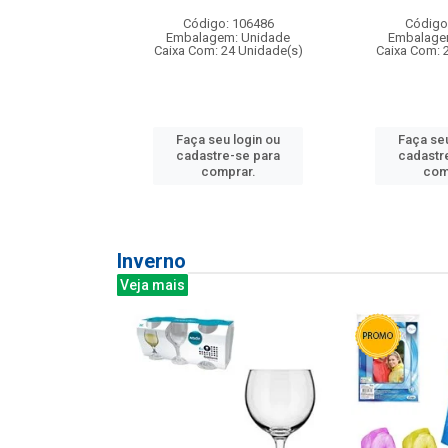
: 275814
Código: 106486
Código
m: Unidade
Embalagem: Unidade
Embalage
240 Unidade(s)
Caixa Com: 24 Unidade(s)
Caixa Com: 
u login ou
Faça seu login ou
Faça seu
e-se para
cadastre-se para
cadastr
prar.
comprar.
com
Inverno
Veja mais