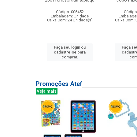
irios
26x11cm,sortida tapioqu
copo mixe
: 135177
Código: 006452
Código
m: Unidade
Embalagem: Unidade
Embalage
12 Unidade(s)
Caixa Com: 24 Unidade(s)
Caixa Com: 
u login ou
Faça seu login ou
Faça seu
e-se para
cadastre-se para
cadastr
prar.
comprar.
com
Promoções Atef
Veja mais