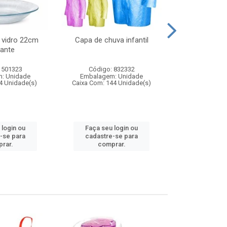
 vidro 22cm
Capa de chuva infantil
Jg prato fun
ante
diam
 501323
Código: 832332
Código:
: Unidade
Embalagem: Unidade
Embalagem
4 Unidade(s)
Caixa Com: 144 Unidade(s)
Caixa Com: 6
 login ou
Faça seu login ou
Faça seu 
-se para
cadastre-se para
cadastre
rar.
comprar.
comp