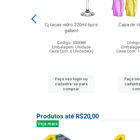
o raso 25,5cm
Cj tacas vidro 220ml 6pcs
Capa de c
e petala
gallant
: 503787
Código: 500088
Código
m: Unidade
Embalagem: Unidade
Embalage
24 Unidade(s)
Caixa Com: 6 Unidade(s)
Caixa Com: 1
u login ou
Faça seu login ou
Faça seu
e-se para
cadastre-se para
cadastr
prar.
comprar.
com
Produtos até R$20,00
Veja mais