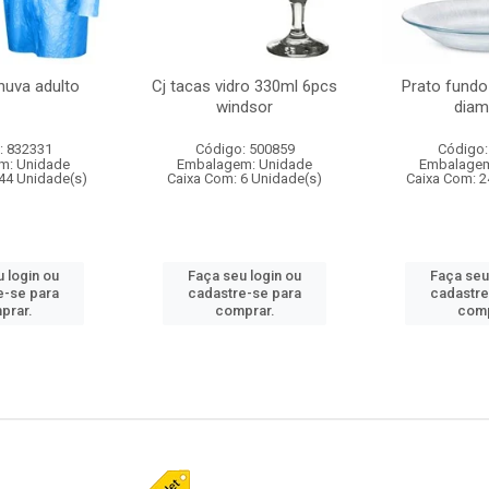
huva adulto
Cj tacas vidro 330ml 6pcs
Prato fundo
windsor
diam
: 832331
Código: 500859
Código:
m: Unidade
Embalagem: Unidade
Embalagem
44 Unidade(s)
Caixa Com: 6 Unidade(s)
Caixa Com: 2
 login ou
Faça seu login ou
Faça seu
e-se para
cadastre-se para
cadastre
prar.
comprar.
comp