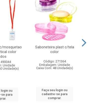
 c/mosquetao
Saboneteira plast c/tela
Prato plas
tical color
color
colo
idos
Código: 271364
Código:
 490044
Embalagem: Unidade
Embalagem
: Unidade
Caixa Com: 48 Unidade(s)
Caixa Com: 4
60 Unidade(s)
Faça seu login ou
Faça seu 
 login ou
cadastre-se para
cadastre
-se para
comprar.
comp
rar.