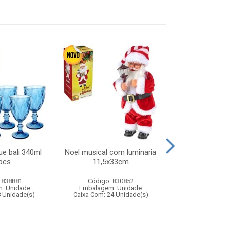
ue bali 340ml
Noel musical com luminaria
Noel musi
pcs
11,5x33cm
12,5x1
 838881
Código: 830852
Código:
: Unidade
Embalagem: Unidade
Embalagem
8 Unidade(s)
Caixa Com: 24 Unidade(s)
Caixa Com: 1