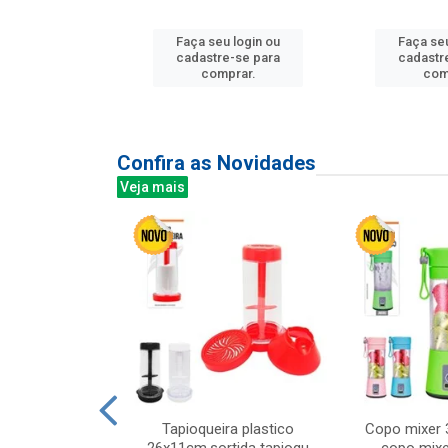
u login ou
Faça seu login ou
Faça seu
e-se para
cadastre-se para
cadastr
prar.
comprar.
com
Confira as Novidades
Veja mais
mesa cer 18cm
Tapioqueira plastico
Copo mixer 