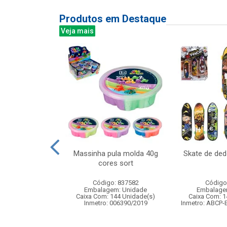
Produtos em Destaque
Veja mais
 estojo 7mm
Massinha pula molda 40g
Skate de de
cores sort
: 843132
Código: 837582
Código
m: Unidade
Embalagem: Unidade
Embalage
60 Unidade(s)
Caixa Com: 144 Unidade(s)
Caixa Com: 1
Inmetro: 006390/2019
Inmetro: ABCP-