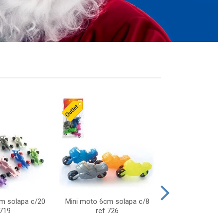
cm solapa c/20
Mini moto 6cm solapa c/8
Giro helice so
 719
ref 726
75