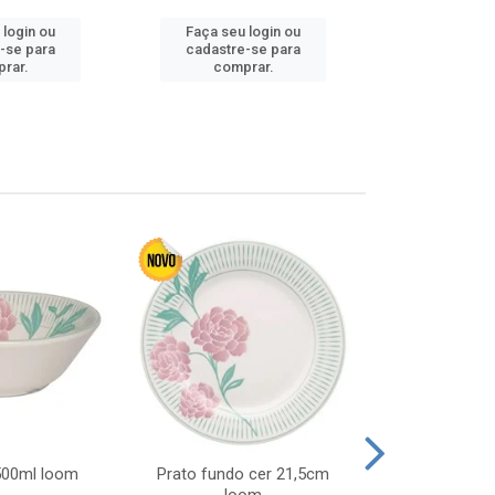
 login ou
Faça seu login ou
Faça seu 
-se para
cadastre-se para
cadastre
rar.
comprar.
comp
 500ml loom
Prato fundo cer 21,5cm
Prato raso c