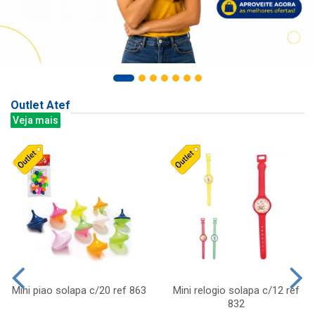
Outlet Atef
Veja mais
Mini piao solapa c/20 ref 863
Mini relogio solapa c/12 ref
832