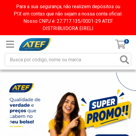
Para a sua segurança, não realizem depósitos ou
PIX em contas que não sejam a nossa conta oficial.
Nosso CNPJ é: 27.717.135/0001-29 ATEF
DISTRIBUIDORA EIRELI
0