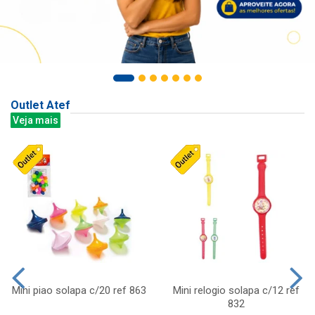
Outlet Atef
Veja mais
Mini piao solapa c/20 ref 863
Mini relogio solapa c/12 ref
832