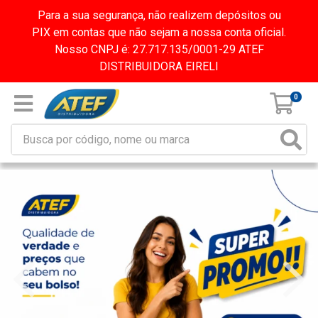
Para a sua segurança, não realizem depósitos ou
PIX em contas que não sejam a nossa conta oficial.
Nosso CNPJ é: 27.717.135/0001-29 ATEF
DISTRIBUIDORA EIRELI
0