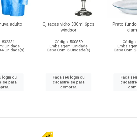
huva adulto
Cj tacas vidro 330ml 6pcs
Prato fundo
windsor
diam
: 832331
Código: 500859
Código:
m: Unidade
Embalagem: Unidade
Embalagem
44 Unidade(s)
Caixa Com: 6 Unidade(s)
Caixa Com: 2
 login ou
Faça seu login ou
Faça seu
e-se para
cadastre-se para
cadastre
prar.
comprar.
comp