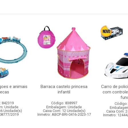
oes e animais
Barraca castelo princesa
Carro de polic
pecas
infantil
com controle
func
: 842319
Código: 838997
Código:
m: Unidade
Embalagem: Unidade
Embalagem
36 Unidade(s)
Caixa Com: 12 Unidade(s)
Caixa Com: 2
008777/2019
Inmetro: ABCP-BRI-0416-2023-17
Inmetro: 12444