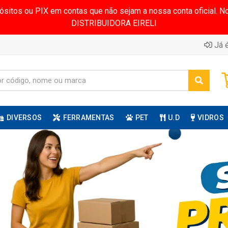
pósitos ou PIX em contas que não sejam a nossa conta oficial.
DISTRIBUIDORA EIRELI
Já é
DIVERSOS
FERRAMENTAS
PET
U.D
VIDROS