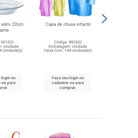
 vidro 22cm
Capa de chuva infantil
Jg prato fun
ante
diam
 501323
Código: 832332
Código:
: Unidade
Embalagem: Unidade
Embalagem
4 Unidade(s)
Caixa Com: 144 Unidade(s)
Caixa Com: 6
 login ou
Faça seu login ou
Faça seu 
-se para
cadastre-se para
cadastre
rar.
comprar.
comp