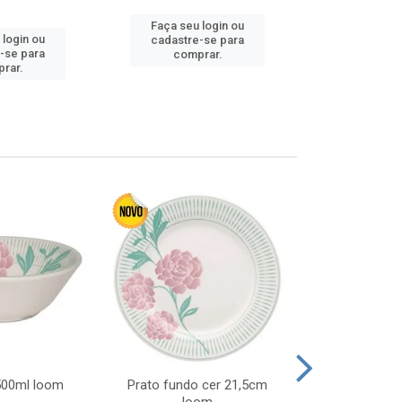
Faça seu login ou
Faça seu 
 login ou
cadastre-se para
cadastre
-se para
comprar.
comp
rar.
 500ml loom
Prato fundo cer 21,5cm
Prato raso c