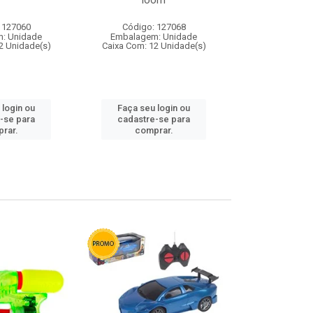
loom
 127060
Código: 127068
Código:
: Unidade
Embalagem: Unidade
Embalagem
2 Unidade(s)
Caixa Com: 12 Unidade(s)
Caixa Com: 1
 login ou
Faça seu login ou
Faça seu 
-se para
cadastre-se para
cadastre
rar.
comprar.
comp