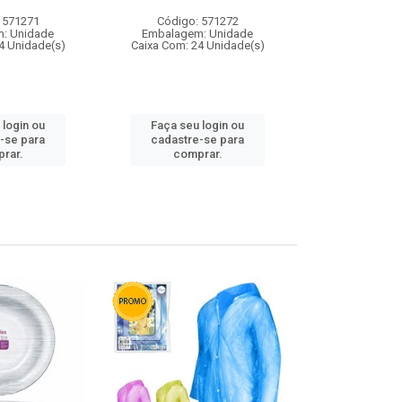
 571271
Código: 571272
Código:
: Unidade
Embalagem: Unidade
Embalagem
4 Unidade(s)
Caixa Com: 24 Unidade(s)
Caixa Com: 4
 login ou
Faça seu login ou
Faça seu 
-se para
cadastre-se para
cadastre
rar.
comprar.
comp