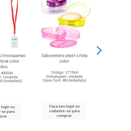
 c/mosquetao
Saboneteira plast c/tela
Prato plas
tical color
color
colo
idos
Código: 271364
Código:
 490044
Embalagem: Unidade
Embalagem
: Unidade
Caixa Com: 48 Unidade(s)
Caixa Com: 4
60 Unidade(s)
Faça seu login ou
Faça seu 
 login ou
cadastre-se para
cadastre
-se para
comprar.
comp
rar.