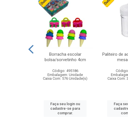
cores sortidas
Borracha escolar
Paliteiro de a
ref 130s
bolsa/sorvetinho 4cm
mesa 
: 826147
Código: 495186
Código
m: Unidade
Embalagem: Unidade
Embalage
160 Unidade(s)
Caixa Com: 576 Unidade(s)
Caixa Com: 
u login ou
Faça seu login ou
Faça seu
e-se para
cadastre-se para
cadastr
prar.
comprar.
com