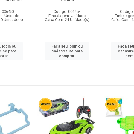
r 380ml so
sortida
: 006453
Código: 006454
Código:
m: Unidade
Embalagem: Unidade
Embalagem
30 Unidade(s)
Caixa Com: 24 Unidade(s)
Caixa Com: 1
 login ou
Faça seu login ou
Faça seu
e-se para
cadastre-se para
cadastre
prar.
comprar.
comp