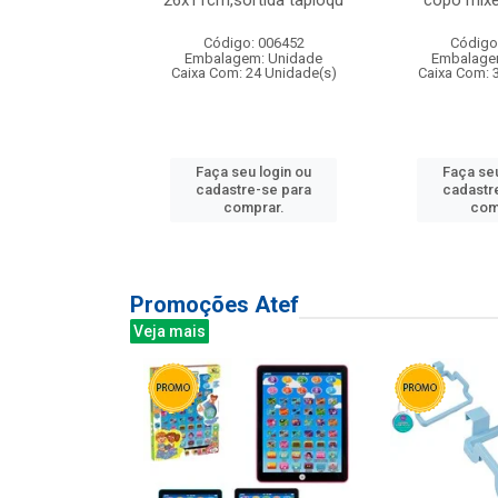
irios
26x11cm,sortida tapioqu
copo mixe
: 135177
Código: 006452
Código
m: Unidade
Embalagem: Unidade
Embalage
12 Unidade(s)
Caixa Com: 24 Unidade(s)
Caixa Com: 
u login ou
Faça seu login ou
Faça seu
e-se para
cadastre-se para
cadastr
prar.
comprar.
com
Promoções Atef
Veja mais