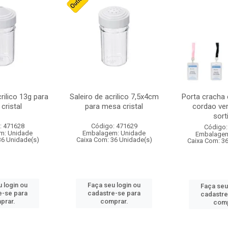
crilico 13g para
Saleiro de acrilico 7,5x4cm
Porta cracha
cristal
para mesa cristal
cordao ver
sort
: 471628
Código: 471629
Código:
m: Unidade
Embalagem: Unidade
Embalagem
36 Unidade(s)
Caixa Com: 36 Unidade(s)
Caixa Com: 3
 login ou
Faça seu login ou
Faça seu
e-se para
cadastre-se para
cadastre
prar.
comprar.
comp