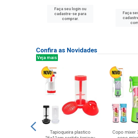
Faça seu login ou
u login ou
Faça seu
cadastre-se para
e-se para
cadastr
comprar.
prar.
com
Confira as Novidades
Veja mais
mesa cer 18cm
Tapioqueira plastico
Copo mixer 