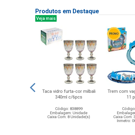
Produtos em Destaque
Veja mais
ar c/luz 52cm
Taca vidro furta-cor milbali
Trem com vag
340ml c/6pcs
11 
: 832926
Código: 838899
Código
m: Unidade
Embalagem: Unidade
Embalage
12 Unidade(s)
Caixa Com: 8 Unidade(s)
Caixa Com: 
006765/2019
Inmetro: 