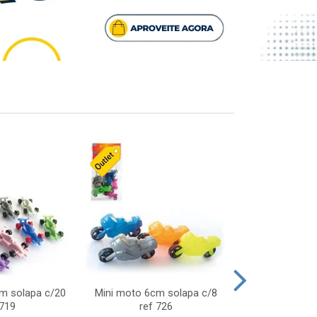
cm solapa c/20
Mini moto 6cm solapa c/8
Giro helice so
 719
ref 726
75