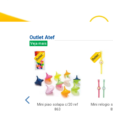
Outlet Atef
Veja mais
last c/div
Mini piao solapa c/20 ref
Mini relogio 
m ursinhos sor
863
8