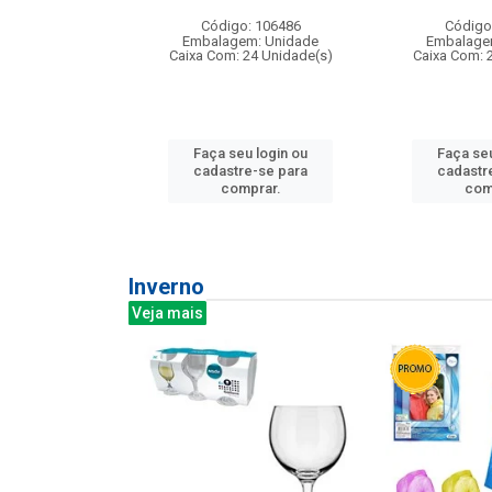
: 275814
Código: 106486
Código
m: Unidade
Embalagem: Unidade
Embalage
240 Unidade(s)
Caixa Com: 24 Unidade(s)
Caixa Com: 
u login ou
Faça seu login ou
Faça seu
e-se para
cadastre-se para
cadastr
prar.
comprar.
com
Inverno
Veja mais