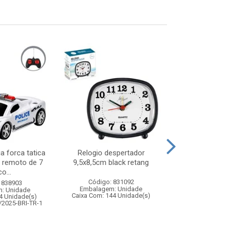
ia forca tatica
Relogio despertador
Lousa magic
 remoto de 7
9,5x8,5cm black retang
risco pret
o...
Código: 831092
Código:
 838903
Embalagem: Unidade
Embalagem
: Unidade
Caixa Com: 144 Unidade(s)
Caixa Com: 4
4 Unidade(s)
Inmetro: 0
/2025-BRI-TR-1