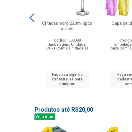
o raso 25,5cm
Cj tacas vidro 220ml 6pcs
Capa de c
e petala
gallant
: 503787
Código: 500088
Código
m: Unidade
Embalagem: Unidade
Embalage
24 Unidade(s)
Caixa Com: 6 Unidade(s)
Caixa Com: 1
u login ou
Faça seu login ou
Faça seu
e-se para
cadastre-se para
cadastr
prar.
comprar.
com
Produtos até R$20,00
Veja mais