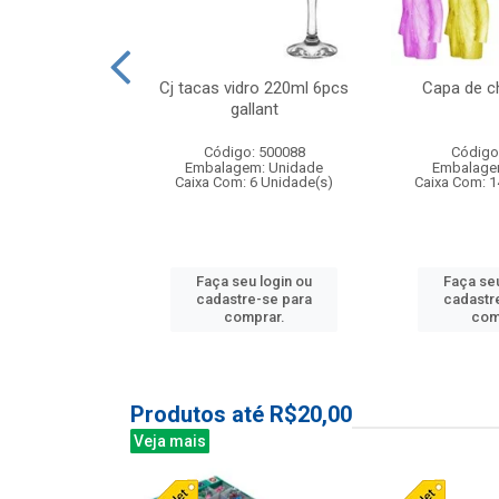
o raso 25,5cm
Cj tacas vidro 220ml 6pcs
Capa de c
e petala
gallant
: 503787
Código: 500088
Código
m: Unidade
Embalagem: Unidade
Embalage
24 Unidade(s)
Caixa Com: 6 Unidade(s)
Caixa Com: 1
u login ou
Faça seu login ou
Faça seu
e-se para
cadastre-se para
cadastr
prar.
comprar.
com
Produtos até R$20,00
Veja mais