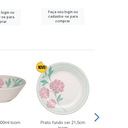
Faça seu 
Faça seu login ou
 login ou
cadastre
cadastre-se para
-se para
comp
comprar.
rar.
 500ml loom
Prato fundo cer 21,5cm
Prato raso c