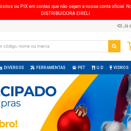
pósitos ou PIX em contas que não sejam a nossa conta oficial.
DISTRIBUIDORA EIRELI
Já é
DIVERSOS
FERRAMENTAS
PET
U.D
VIDROS