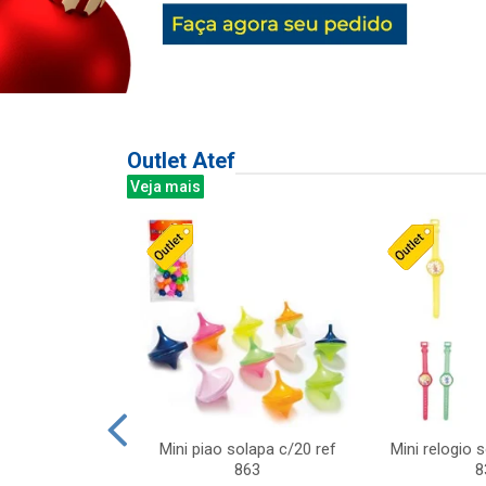
Outlet Atef
Veja mais
last c/div
Mini piao solapa c/20 ref
Mini relogio 
m ursinhos sor
863
8