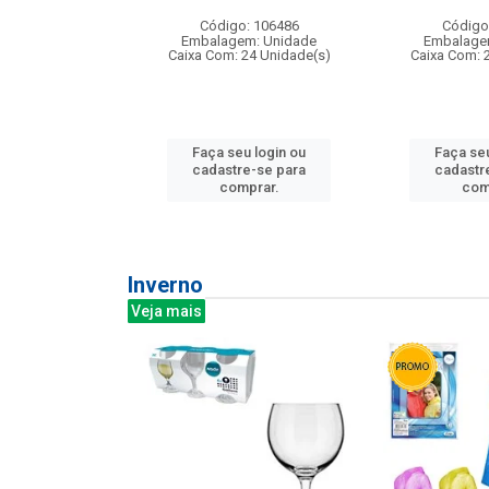
: 275814
Código: 106486
Código
m: Unidade
Embalagem: Unidade
Embalage
240 Unidade(s)
Caixa Com: 24 Unidade(s)
Caixa Com: 
u login ou
Faça seu login ou
Faça seu
e-se para
cadastre-se para
cadastr
prar.
comprar.
com
Inverno
Veja mais