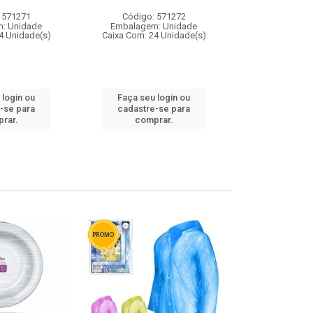
 571271
Código: 571272
Código:
: Unidade
Embalagem: Unidade
Embalagem
4 Unidade(s)
Caixa Com: 24 Unidade(s)
Caixa Com: 4
 login ou
Faça seu login ou
Faça seu 
-se para
cadastre-se para
cadastre
rar.
comprar.
comp