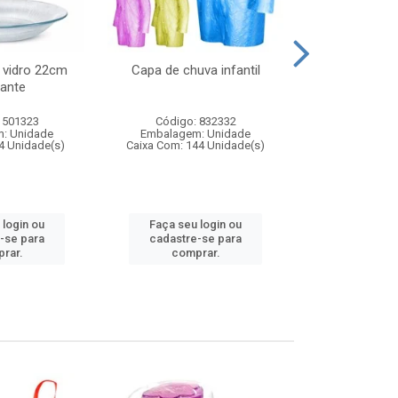
 vidro 22cm
Capa de chuva infantil
Jg prato fun
ante
diam
 501323
Código: 832332
Código:
: Unidade
Embalagem: Unidade
Embalagem
4 Unidade(s)
Caixa Com: 144 Unidade(s)
Caixa Com: 6
 login ou
Faça seu login ou
Faça seu 
-se para
cadastre-se para
cadastre
rar.
comprar.
comp