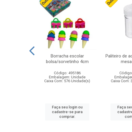
stico n.4 12cm
Borracha escolar
Paliteiro de a
bolsa/sorvetinho 4cm
mesa 
: 940550
Código: 495186
Código
m: Unidade
Embalagem: Unidade
Embalage
24 Unidade(s)
Caixa Com: 576 Unidade(s)
Caixa Com: 
u login ou
Faça seu login ou
Faça seu
e-se para
cadastre-se para
cadastr
prar.
comprar.
com