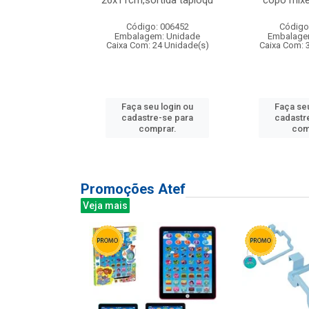
irios
26x11cm,sortida tapioqu
copo mixe
: 135177
Código: 006452
Código
m: Unidade
Embalagem: Unidade
Embalage
12 Unidade(s)
Caixa Com: 24 Unidade(s)
Caixa Com: 
u login ou
Faça seu login ou
Faça seu
e-se para
cadastre-se para
cadastr
prar.
comprar.
com
Promoções Atef
Veja mais