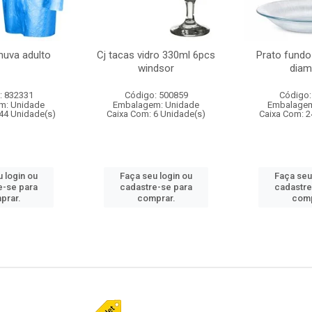
huva adulto
Cj tacas vidro 330ml 6pcs
Prato fundo
windsor
diam
: 832331
Código: 500859
Código:
m: Unidade
Embalagem: Unidade
Embalagem
44 Unidade(s)
Caixa Com: 6 Unidade(s)
Caixa Com: 2
 login ou
Faça seu login ou
Faça seu
e-se para
cadastre-se para
cadastre
prar.
comprar.
comp