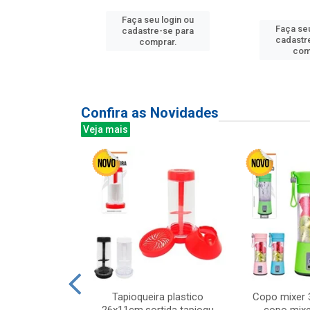
u login ou
Faça seu login ou
Faça seu
e-se para
cadastre-se para
cadastr
prar.
comprar.
com
Confira as Novidades
Veja mais
mesa cer 18cm
Tapioqueira plastico
Copo mixer 