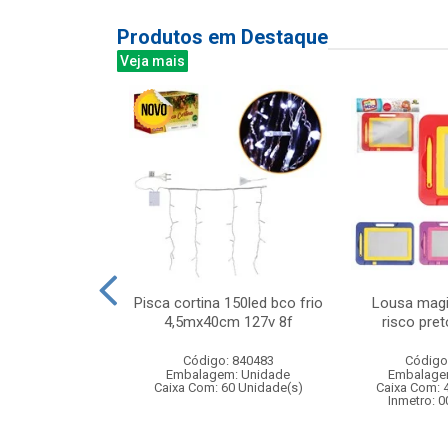
Produtos em Destaque
Veja mais
guete cores
Pisca cortina 150led bco frio
Lousa magi
 1,65mts s/
4,5mx40cm 127v 8f
risco pre
: 075133
Código: 840483
Código
m: Unidade
Embalagem: Unidade
Embalage
60 Unidade(s)
Caixa Com: 60 Unidade(s)
Caixa Com: 
Inmetro: 