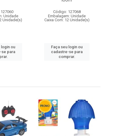
loom
 127060
Código: 127068
Código:
: Unidade
Embalagem: Unidade
Embalagem
2 Unidade(s)
Caixa Com: 12 Unidade(s)
Caixa Com: 1
 login ou
Faça seu login ou
Faça seu 
-se para
cadastre-se para
cadastre
rar.
comprar.
comp