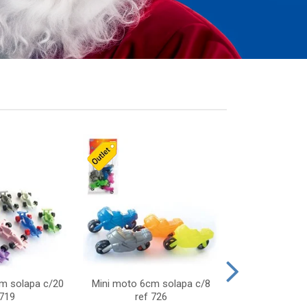
cm solapa c/20
Mini moto 6cm solapa c/8
Giro helice so
 719
ref 726
75