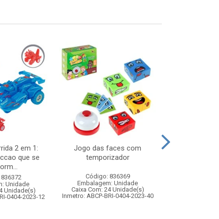
rida 2 em 1:
Jogo das faces com
Noel musica
riccao que se
temporizador
7x14x
orm...
Código: 836369
Código:
 836372
Embalagem: Unidade
Embalagem
: Unidade
Caixa Com: 24 Unidade(s)
Caixa Com: 2
4 Unidade(s)
Inmetro: ABCP-BRI-0404-2023-40
RI-0404-2023-12