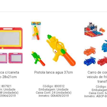
ca c/caneta
Pistola lanca agua 37cm
Carro de cor
to 28x21cm
veiculo de f
transf
: 837921
Código: 830512
Código:
m: Unidade
Embalagem: Unidade
Embalagem
48 Unidade(s)
Caixa Com: 24 Unidade(s)
Caixa Com: 6
005964/2019
Inmetro: 006409/2019
Inmetro: ABCP-B