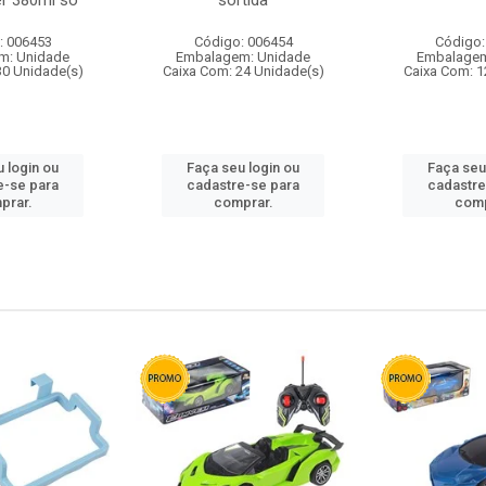
r 380ml so
sortida
: 006453
Código: 006454
Código:
m: Unidade
Embalagem: Unidade
Embalagem
30 Unidade(s)
Caixa Com: 24 Unidade(s)
Caixa Com: 1
 login ou
Faça seu login ou
Faça seu
e-se para
cadastre-se para
cadastre
prar.
comprar.
comp