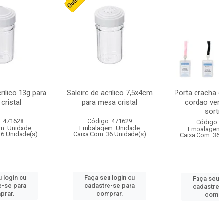
crilico 13g para
Saleiro de acrilico 7,5x4cm
Porta cracha
cristal
para mesa cristal
cordao ver
sort
: 471628
Código: 471629
Código:
m: Unidade
Embalagem: Unidade
Embalagem
36 Unidade(s)
Caixa Com: 36 Unidade(s)
Caixa Com: 3
 login ou
Faça seu login ou
Faça seu
e-se para
cadastre-se para
cadastre
prar.
comprar.
comp