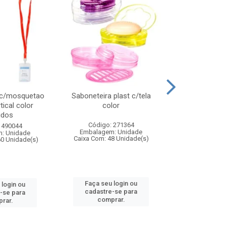
 c/mosquetao
Saboneteira plast c/tela
Prato plas
tical color
color
colo
idos
Código: 271364
Código:
 490044
Embalagem: Unidade
Embalagem
: Unidade
Caixa Com: 48 Unidade(s)
Caixa Com: 4
60 Unidade(s)
Faça seu login ou
Faça seu 
 login ou
cadastre-se para
cadastre
-se para
comprar.
comp
rar.