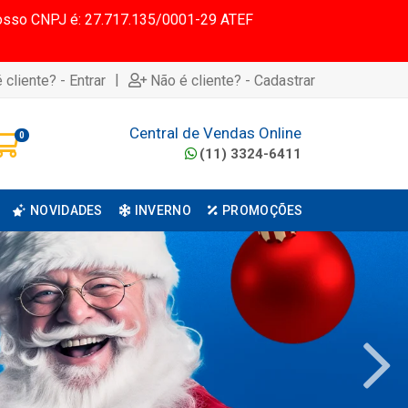
 Nosso CNPJ é: 27.717.135/0001-29 ATEF
|
 cliente? - Entrar
Não é cliente? - Cadastrar
Central de Vendas Online
0
(11) 3324-6411
NOVIDADES
INVERNO
PROMOÇÕES