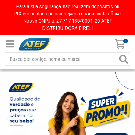
Para a sua segurança, não realizem depósitos ou
PIX em contas que não sejam a nossa conta oficial.
Nosso CNPJ é: 27.717.135/0001-29 ATEF
DISTRIBUIDORA EIRELI
0