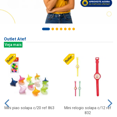
Outlet Atef
Veja mais
Mini piao solapa c/20 ref 863
Mini relogio solapa c/12 ref
832