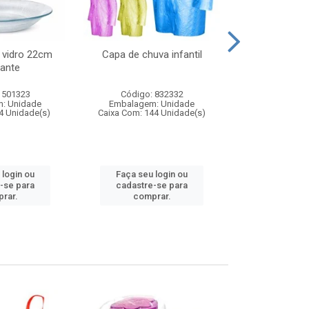
 vidro 22cm
Capa de chuva infantil
Jg prato fun
ante
diam
 501323
Código: 832332
Código:
: Unidade
Embalagem: Unidade
Embalagem
4 Unidade(s)
Caixa Com: 144 Unidade(s)
Caixa Com: 6
 login ou
Faça seu login ou
Faça seu 
-se para
cadastre-se para
cadastre
rar.
comprar.
comp