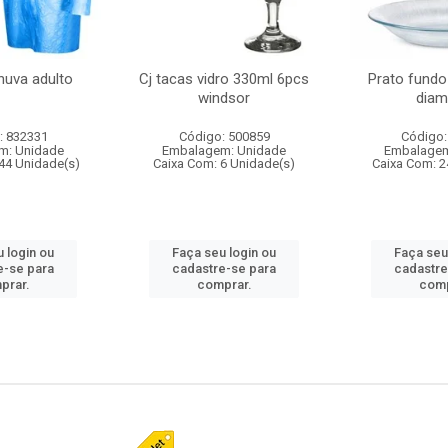
huva adulto
Cj tacas vidro 330ml 6pcs
Prato fundo
windsor
diam
: 832331
Código: 500859
Código:
m: Unidade
Embalagem: Unidade
Embalagem
44 Unidade(s)
Caixa Com: 6 Unidade(s)
Caixa Com: 2
 login ou
Faça seu login ou
Faça seu
e-se para
cadastre-se para
cadastre
prar.
comprar.
comp