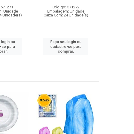
 571271
Código: 571272
Código:
: Unidade
Embalagem: Unidade
Embalagem
4 Unidade(s)
Caixa Com: 24 Unidade(s)
Caixa Com: 4
 login ou
Faça seu login ou
Faça seu 
-se para
cadastre-se para
cadastre
rar.
comprar.
comp