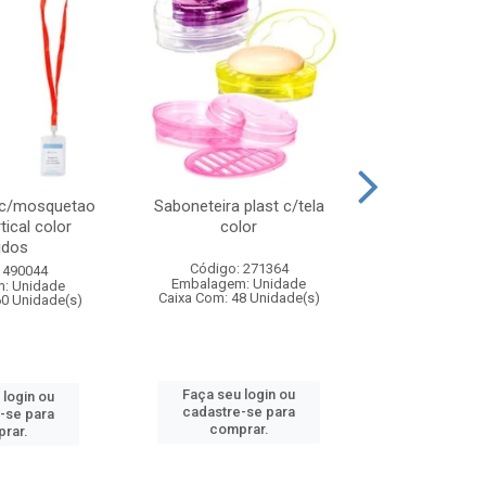
 c/mosquetao
Saboneteira plast c/tela
Prato plas
tical color
color
colo
idos
Código: 271364
Código:
 490044
Embalagem: Unidade
Embalagem
: Unidade
Caixa Com: 48 Unidade(s)
Caixa Com: 4
60 Unidade(s)
Faça seu login ou
Faça seu 
 login ou
cadastre-se para
cadastre
-se para
comprar.
comp
rar.