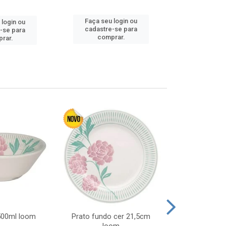
Faça seu 
Faça seu login ou
 login ou
cadastre
cadastre-se para
-se para
comp
comprar.
rar.
 500ml loom
Prato fundo cer 21,5cm
Prato raso c