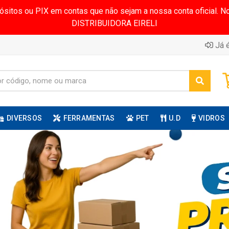
pósitos ou PIX em contas que não sejam a nossa conta oficial.
DISTRIBUIDORA EIRELI
Já é
DIVERSOS
FERRAMENTAS
PET
U.D
VIDROS