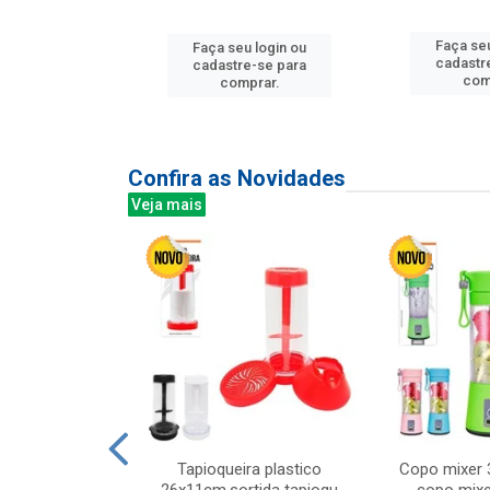
u login ou
Faça seu
Faça seu login ou
e-se para
cadastr
cadastre-se para
prar.
com
comprar.
Confira as Novidades
Veja mais
mesa cer 18cm
Tapioqueira plastico
Copo mixer 