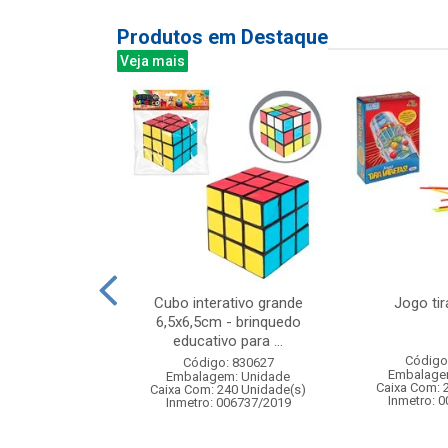
Produtos em Destaque
Veja mais
al e dancante
Cubo interativo grande
Jogo tir
5x37cm
6,5x6,5cm - brinquedo
educativo para ...
: 838486
Código
Código: 830627
m: Unidade
Embalage
Embalagem: Unidade
12 Unidade(s)
Caixa Com: 
Caixa Com: 240 Unidade(s)
Inmetro: 
Inmetro: 006737/2019