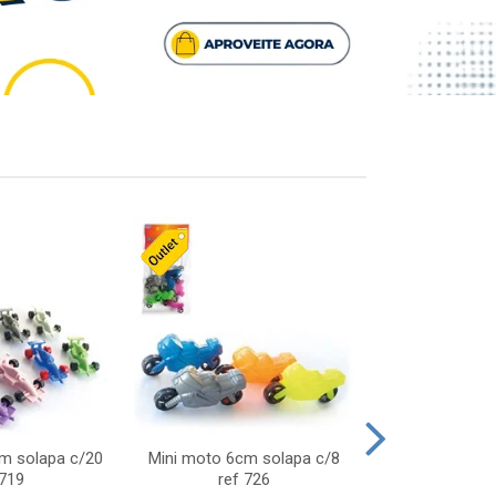
cm solapa c/20
Mini moto 6cm solapa c/8
Giro helice so
 719
ref 726
75