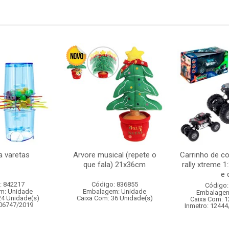
a varetas
Arvore musical (repete o
Carrinho de c
que fala) 21x36cm
rally xtreme 1
e d
: 842217
Código: 836855
Código:
m: Unidade
Embalagem: Unidade
Embalagem
24 Unidade(s)
Caixa Com: 36 Unidade(s)
Caixa Com: 1
006747/2019
Inmetro: 12444