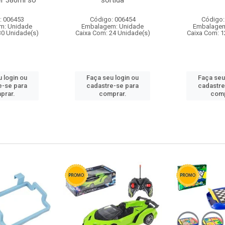
r 380ml so
sortida
: 006453
Código: 006454
Código:
m: Unidade
Embalagem: Unidade
Embalagem
30 Unidade(s)
Caixa Com: 24 Unidade(s)
Caixa Com: 1
 login ou
Faça seu login ou
Faça seu
e-se para
cadastre-se para
cadastre
prar.
comprar.
comp