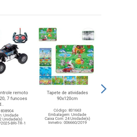
ontrole remoto
Tapete de atividades
Abajur de to
:20, 7 funcoes
90x120cm
bivolt melh
...
Código: 831663
Código:
 838904
Embalagem: Unidade
Embalagem
: Unidade
Caixa Com: 24 Unidade(s)
Caixa Com: 12
2 Unidade(s)
Inmetro: 006660/2019
/2025-BRI-TR-1