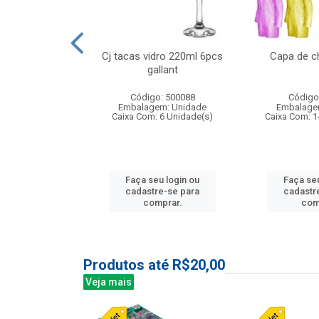
 vidro 23,5cm
Cj tacas vidro 220ml 6pcs
Capa de c
e petala
gallant
: 503788
Código: 500088
Código
m: Unidade
Embalagem: Unidade
Embalage
24 Unidade(s)
Caixa Com: 6 Unidade(s)
Caixa Com: 1
u login ou
Faça seu login ou
Faça seu
e-se para
cadastre-se para
cadastr
prar.
comprar.
com
Produtos até R$20,00
Veja mais