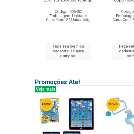
irios
26x11cm,sortida tapioqu
copo mixe
: 135177
Código: 006452
Código
m: Unidade
Embalagem: Unidade
Embalage
12 Unidade(s)
Caixa Com: 24 Unidade(s)
Caixa Com: 
u login ou
Faça seu login ou
Faça seu
e-se para
cadastre-se para
cadastr
prar.
comprar.
com
Promoções Atef
Veja mais