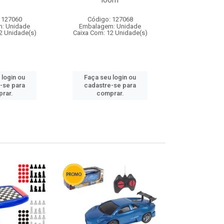
loom
 127060
Código: 127068
Código:
: Unidade
Embalagem: Unidade
Embalagem
2 Unidade(s)
Caixa Com: 12 Unidade(s)
Caixa Com: 1
 login ou
Faça seu login ou
Faça seu 
-se para
cadastre-se para
cadastre
rar.
comprar.
comp