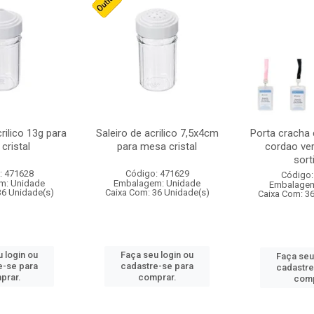
crilico 13g para
Saleiro de acrilico 7,5x4cm
Porta cracha
cristal
para mesa cristal
cordao ver
sort
: 471628
Código: 471629
Código:
m: Unidade
Embalagem: Unidade
Embalagem
36 Unidade(s)
Caixa Com: 36 Unidade(s)
Caixa Com: 3
 login ou
Faça seu login ou
Faça seu
e-se para
cadastre-se para
cadastre
prar.
comprar.
comp