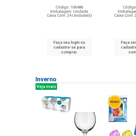
: 275814
Código: 106486
Código
m: Unidade
Embalagem: Unidade
Embalage
240 Unidade(s)
Caixa Com: 24 Unidade(s)
Caixa Com: 
u login ou
Faça seu login ou
Faça seu
e-se para
cadastre-se para
cadastr
prar.
comprar.
com
Inverno
Veja mais