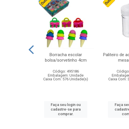
stico n.4 12cm
Borracha escolar
Paliteiro de a
bolsa/sorvetinho 4cm
mesa 
: 940550
Código: 495186
Código
m: Unidade
Embalagem: Unidade
Embalage
24 Unidade(s)
Caixa Com: 576 Unidade(s)
Caixa Com: 
u login ou
Faça seu login ou
Faça seu
e-se para
cadastre-se para
cadastr
prar.
comprar.
com