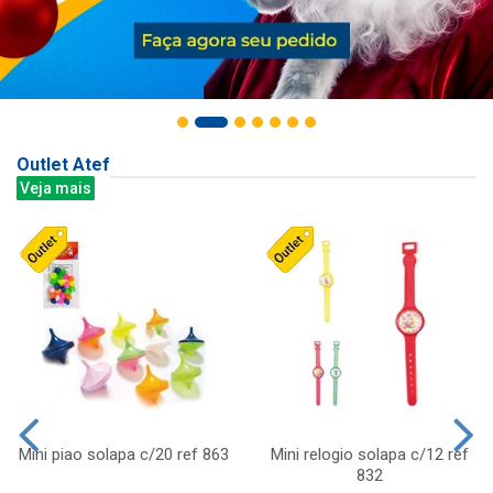
Outlet Atef
Veja mais
Mini piao solapa c/20 ref 863
Mini relogio solapa c/12 ref
832