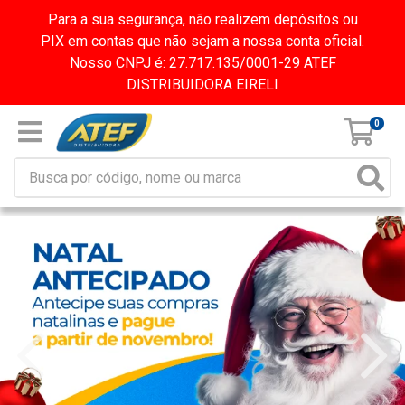
Para a sua segurança, não realizem depósitos ou
PIX em contas que não sejam a nossa conta oficial.
Nosso CNPJ é: 27.717.135/0001-29 ATEF
DISTRIBUIDORA EIRELI
0