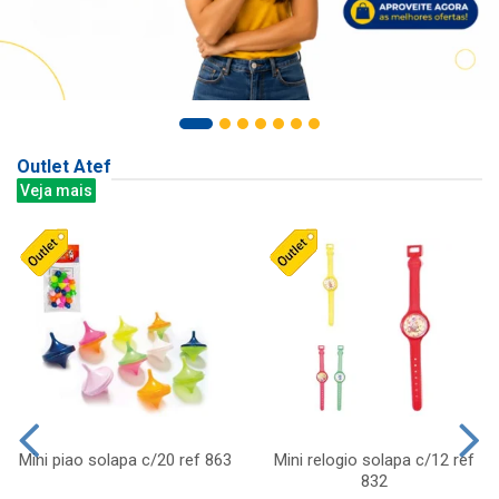
Outlet Atef
Veja mais
Mini piao solapa c/20 ref 863
Mini relogio solapa c/12 ref
832