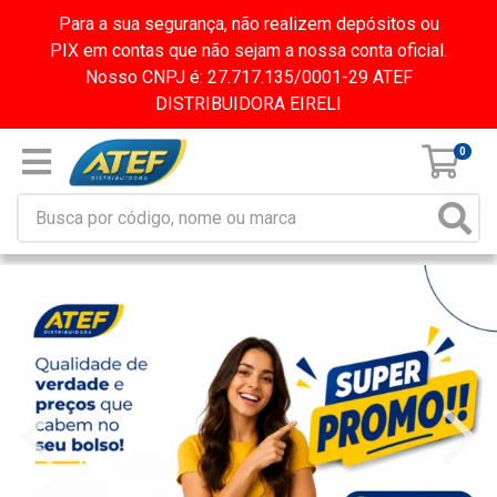
Para a sua segurança, não realizem depósitos ou
PIX em contas que não sejam a nossa conta oficial.
Nosso CNPJ é: 27.717.135/0001-29 ATEF
DISTRIBUIDORA EIRELI
0