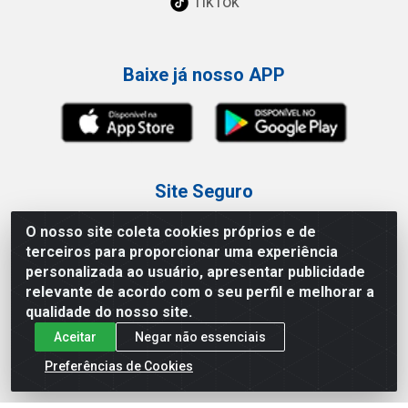
TikTok
Baixe já nosso APP
Site Seguro
O nosso site coleta cookies próprios e de
terceiros para proporcionar uma experiência
personalizada ao usuário, apresentar publicidade
relevante de acordo com o seu perfil e melhorar a
Loja / Showroom
qualidade do nosso site.
Aceitar
Negar não essenciais
Tel.: (11) 3227-0546
Av Vautier, 587/597 - Pari - São Paulo/SP
Preferências de Cookies