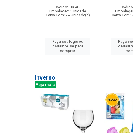
: 275814
Código: 106486
Código
m: Unidade
Embalagem: Unidade
Embalage
240 Unidade(s)
Caixa Com: 24 Unidade(s)
Caixa Com: 
u login ou
Faça seu login ou
Faça seu
e-se para
cadastre-se para
cadastr
prar.
comprar.
com
Inverno
Veja mais