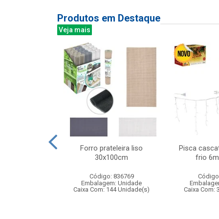
Produtos em Destaque
Veja mais
s com mascara
Forro prateleira liso
Pisca casca
dardos
30x100cm
frio 6m
: 842310
Código: 836769
Código
m: Unidade
Embalagem: Unidade
Embalage
12 Unidade(s)
Caixa Com: 144 Unidade(s)
Caixa Com: 
005519/2020