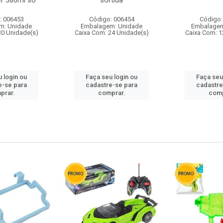
r 380ml so
sortida
: 006453
Código: 006454
Código:
m: Unidade
Embalagem: Unidade
Embalagem
30 Unidade(s)
Caixa Com: 24 Unidade(s)
Caixa Com: 1
 login ou
Faça seu login ou
Faça seu
e-se para
cadastre-se para
cadastre
prar.
comprar.
comp