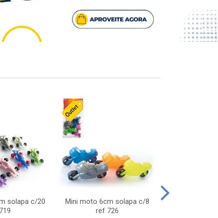
cm solapa c/20
Mini moto 6cm solapa c/8
Giro helice so
 719
ref 726
75