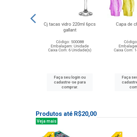
o raso 25,5cm
Cj tacas vidro 220ml 6pcs
Capa de c
e petala
gallant
: 503787
Código: 500088
Código
m: Unidade
Embalagem: Unidade
Embalage
24 Unidade(s)
Caixa Com: 6 Unidade(s)
Caixa Com: 1
u login ou
Faça seu login ou
Faça seu
e-se para
cadastre-se para
cadastr
prar.
comprar.
com
Produtos até R$20,00
Veja mais