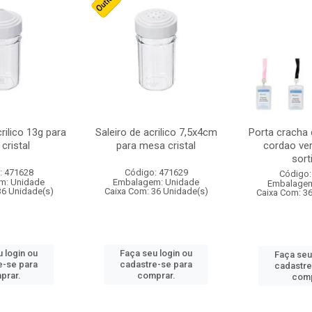
crilico 13g para
Saleiro de acrilico 7,5x4cm
Porta cracha
cristal
para mesa cristal
cordao ver
sort
: 471628
Código: 471629
Código:
m: Unidade
Embalagem: Unidade
Embalagem
36 Unidade(s)
Caixa Com: 36 Unidade(s)
Caixa Com: 3
 login ou
Faça seu login ou
Faça seu
e-se para
cadastre-se para
cadastre
prar.
comprar.
comp