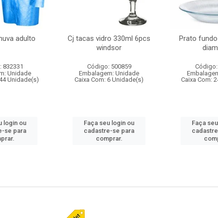
huva adulto
Cj tacas vidro 330ml 6pcs
Prato fundo
windsor
diam
: 832331
Código: 500859
Código:
m: Unidade
Embalagem: Unidade
Embalagem
44 Unidade(s)
Caixa Com: 6 Unidade(s)
Caixa Com: 2
 login ou
Faça seu login ou
Faça seu
e-se para
cadastre-se para
cadastre
prar.
comprar.
comp