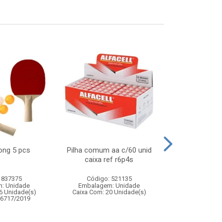
pong 5 pcs
Pilha comum aa c/60 unid
Cesto multi
caixa ref r6p4s
coruja 30
 837375
Código: 521135
Código:
: Unidade
Embalagem: Unidade
Embalagem
6 Unidade(s)
Caixa Com: 20 Unidade(s)
Caixa Com: 12
06717/2019
Inmetro: 0