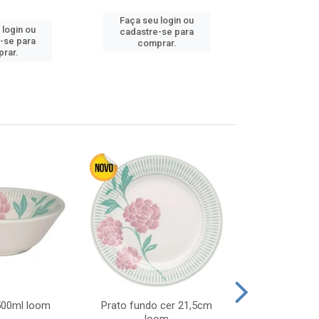
Faça seu login ou
 login ou
Faça seu 
cadastre-se para
-se para
cadastre
comprar.
rar.
comp
 500ml loom
Prato fundo cer 21,5cm
Prato raso c