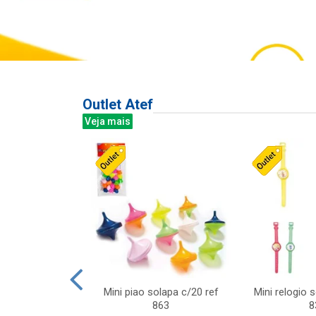
Outlet Atef
Veja mais
last c/div
Mini piao solapa c/20 ref
Mini relogio 
m ursinhos sor
863
8