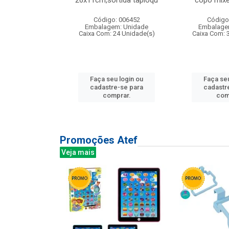
irios
26x11cm,sortida tapioqu
copo mixe
: 135177
Código: 006452
Código
m: Unidade
Embalagem: Unidade
Embalage
12 Unidade(s)
Caixa Com: 24 Unidade(s)
Caixa Com: 
u login ou
Faça seu login ou
Faça seu
e-se para
cadastre-se para
cadastr
prar.
comprar.
com
Promoções Atef
Veja mais