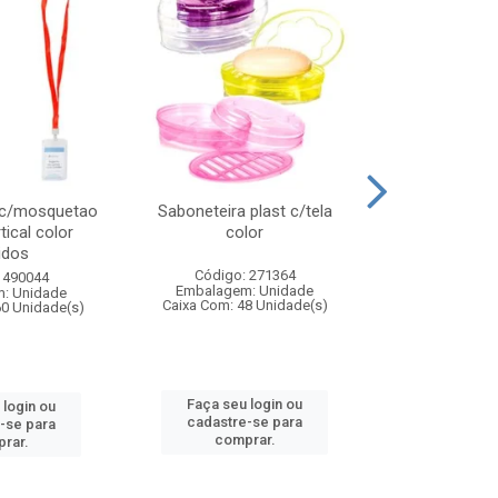
 c/mosquetao
Saboneteira plast c/tela
Prato plas
tical color
color
colo
idos
Código: 271364
Código:
 490044
Embalagem: Unidade
Embalagem
: Unidade
Caixa Com: 48 Unidade(s)
Caixa Com: 4
60 Unidade(s)
Faça seu login ou
Faça seu 
 login ou
cadastre-se para
cadastre
-se para
comprar.
comp
rar.