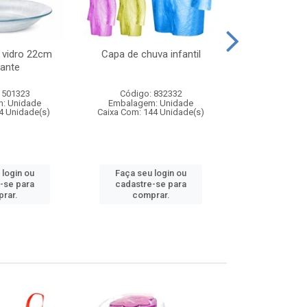
 vidro 22cm
Capa de chuva infantil
Jg prato fun
ante
diam
 501323
Código: 832332
Código:
: Unidade
Embalagem: Unidade
Embalagem
4 Unidade(s)
Caixa Com: 144 Unidade(s)
Caixa Com: 6
 login ou
Faça seu login ou
Faça seu 
-se para
cadastre-se para
cadastre
rar.
comprar.
comp