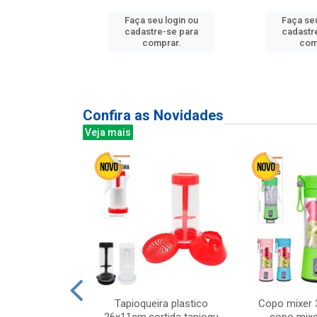
Faça seu login ou
Faça seu
u login ou
cadastre-se para
cadastr
e-se para
comprar.
com
prar.
Confira as Novidades
Veja mais
mesa cer 18cm
Tapioqueira plastico
Copo mixer 