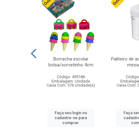
cores sortidas
Borracha escolar
Paliteiro de a
ref 130s
bolsa/sorvetinho 4cm
mesa 
: 826147
Código: 495186
Código
m: Unidade
Embalagem: Unidade
Embalage
160 Unidade(s)
Caixa Com: 576 Unidade(s)
Caixa Com: 
u login ou
Faça seu login ou
Faça seu
e-se para
cadastre-se para
cadastr
prar.
comprar.
com