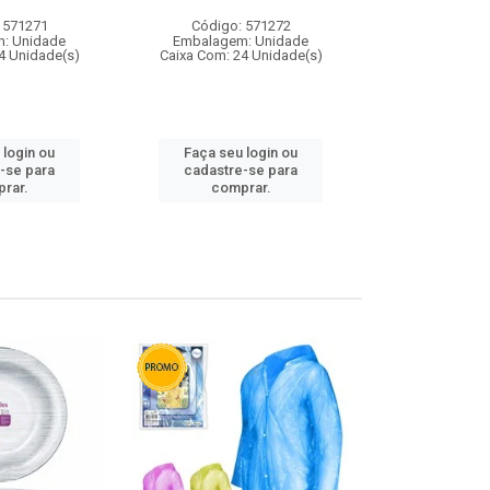
 571271
Código: 571272
Código:
: Unidade
Embalagem: Unidade
Embalagem
4 Unidade(s)
Caixa Com: 24 Unidade(s)
Caixa Com: 4
 login ou
Faça seu login ou
Faça seu 
-se para
cadastre-se para
cadastre
rar.
comprar.
comp