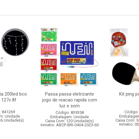
ta 200led bco
Passa passa eletrizante
Kit ping 
 127v 8f
jogo de reacao rapida com
luz e som
: 841269
Código:
Código: 839358
m: Unidade
Embalagem
Embalagem: Unidade
36 Unidade(s)
Caixa Com: 3
Caixa Com: 120 Unidade(s)
Inmetro: 0
Inmetro: ABCP-BRI-0404-2023-60