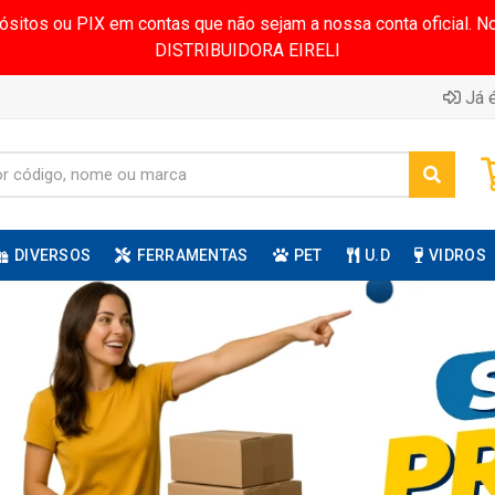
pósitos ou PIX em contas que não sejam a nossa conta oficial.
DISTRIBUIDORA EIRELI
Já é
DIVERSOS
FERRAMENTAS
PET
U.D
VIDROS