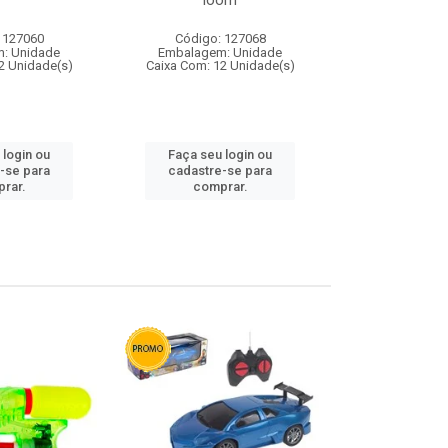
loom
 127060
Código: 127068
Código:
: Unidade
Embalagem: Unidade
Embalagem
2 Unidade(s)
Caixa Com: 12 Unidade(s)
Caixa Com: 1
 login ou
Faça seu login ou
Faça seu 
-se para
cadastre-se para
cadastre
rar.
comprar.
comp