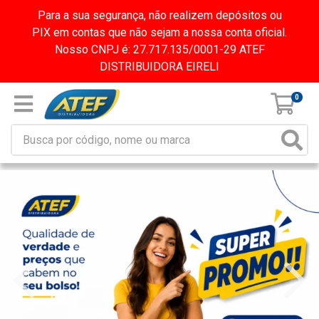
Para a sua segurança, não realizem depósitos ou
PIX em contas que não sejam a nossa conta oficial.
Nosso CNPJ é: 27.717.135/0001-29 ATEF
DISTRIBUIDORA EIRELI
0