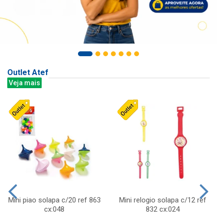
Outlet Atef
Veja mais
Mini piao solapa c/20 ref 863
Mini relogio solapa c/12 ref
cx:048
832 cx:024