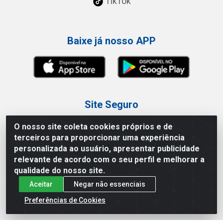
TikTok
Baixe já nosso APP
Site Seguro
O nosso site coleta cookies próprios e de
terceiros para proporcionar uma experiência
personalizada ao usuário, apresentar publicidade
relevante de acordo com o seu perfil e melhorar a
Loja / Showroom
qualidade do nosso site.
Aceitar
Negar não essenciais
Tel.: (11) 3227-0546
Av Vautier, 587/597 - Pari - São Paulo/SP
Preferências de Cookies