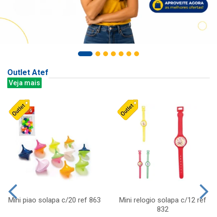
Outlet Atef
Veja mais
Mini piao solapa c/20 ref 863
Mini relogio solapa c/12 ref
832