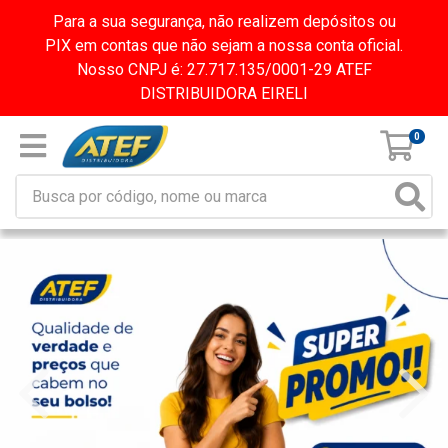
Para a sua segurança, não realizem depósitos ou
PIX em contas que não sejam a nossa conta oficial.
Nosso CNPJ é: 27.717.135/0001-29 ATEF
DISTRIBUIDORA EIRELI
0