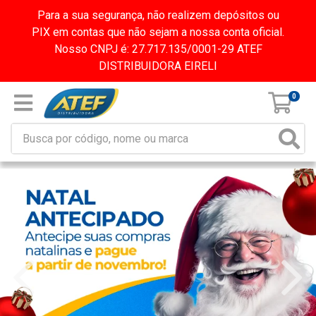
Para a sua segurança, não realizem depósitos ou
PIX em contas que não sejam a nossa conta oficial.
Nosso CNPJ é: 27.717.135/0001-29 ATEF
DISTRIBUIDORA EIRELI
0