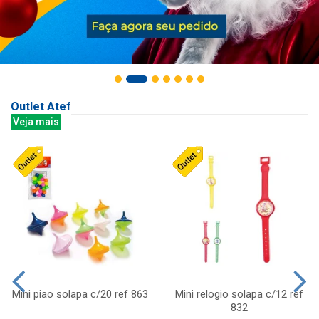
Outlet Atef
Veja mais
Mini piao solapa c/20 ref 863
Mini relogio solapa c/12 ref
832