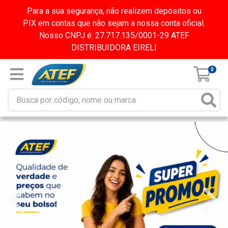
Para a sua segurança, não realizem depósitos ou
PIX em contas que não sejam a nossa conta oficial.
Nosso CNPJ é: 27.717.135/0001-29 ATEF
DISTRIBUIDORA EIRELI
0