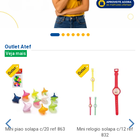
Outlet Atef
Veja mais
Mini piao solapa c/20 ref 863
Mini relogio solapa c/12 ref
832