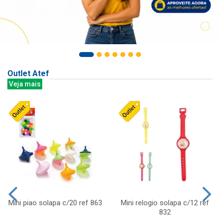
Outlet Atef
Veja mais
Mini piao solapa c/20 ref 863
Mini relogio solapa c/12 ref
832