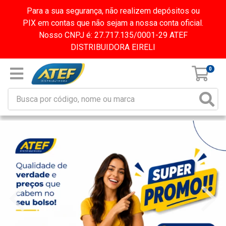
Para a sua segurança, não realizem depósitos ou
PIX em contas que não sejam a nossa conta oficial.
Nosso CNPJ é: 27.717.135/0001-29 ATEF
DISTRIBUIDORA EIRELI
0