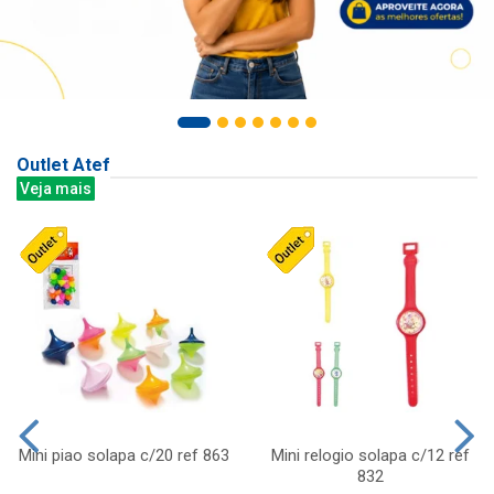
Outlet Atef
Veja mais
Mini piao solapa c/20 ref 863
Mini relogio solapa c/12 ref
832