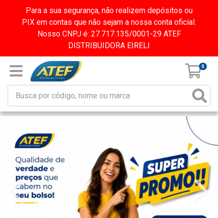
Para a sua segurança, não realizem depósitos ou
PIX em contas que não sejam a nossa conta oficial.
Nosso CNPJ é: 27.717.135/0001-29 ATEF
DISTRIBUIDORA EIRELI
0