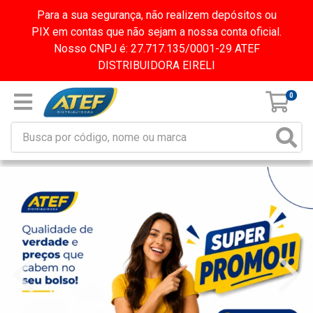
Para a sua segurança, não realizem depósitos ou
PIX em contas que não sejam a nossa conta oficial.
Nosso CNPJ é: 27.717.135/0001-29 ATEF
DISTRIBUIDORA EIRELI
0