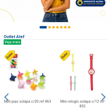
Outlet Atef
Veja mais
Mini piao solapa c/20 ref 863
Mini relogio solapa c/12 ref
832